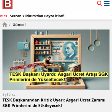
Mauro Icardi'den olay yaratan paylaşımlar!
12:10
/
Güncel
1 yıl önce
TESK Başkanından Kritik Uyarı: Asgari Ücret Zammı
SGK Primlerini de Etkileyecek!