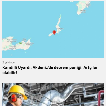
2 yıl önce
Kandilli Uyardı: Akdeniz'de deprem paniği! Artçılar
olabilir!