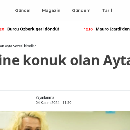
Güncel
Magazin
Gündem
Tarif
Mauro Icardi'den olay yaratan
Bennu G
12:10
11:55
paylaşımlar!
soruştur
lan Ayta Sözeri kimdir?
ine konuk olan Ayt
Yayınlanma
04 Kasım 2024 - 11:50