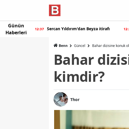
Günün
rım'dan Beyza itirafı
Burcu Özberk geri döndü!
12:20
Haberleri
Benn
Güncel
Bahar dizisine konuk o
Bahar dizis
kimdir?
Thor