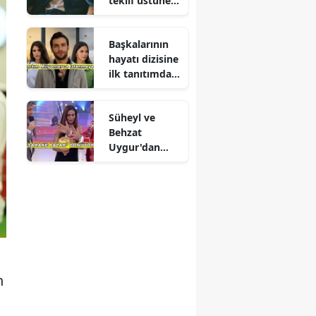
teklif üstüne
teklif
Başkalarının
hayatı dizisine
ilk tanıtımdan
yoğun ilgi
Süheyl ve
Behzat
Uygur'dan
yeni karar
n