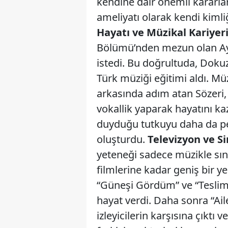
kendine dair önemli kararlar 
ameliyatı olarak kendi kimli
Hayatı ve Müzikal Kariyer
Bölümü’nden mezun olan Ayt
istedi. Bu doğrultuda, Doku
Türk müziği eğitimi aldı. Mü
arkasında adım atan Sözeri, 
vokallik yaparak hayatını k
duyduğu tutkuyu daha da pek
oluşturdu.
Televizyon ve 
yeteneği sadece müzikle sını
filmlerine kadar geniş bir ye
“Güneşi Gördüm” ve “Teslimi
hayat verdi. Daha sonra “Ail
izleyicilerin karşısına çıktı