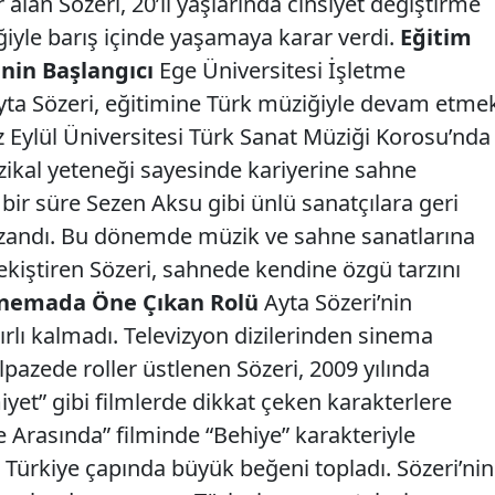
alan Sözeri, 20’li yaşlarında cinsiyet değiştirme
ğiyle barış içinde yaşamaya karar verdi.
Eğitim
inin Başlangıcı
Ege Üniversitesi İşletme
a Sözeri, eğitimine Türk müziğiyle devam etme
z Eylül Üniversitesi Türk Sanat Müziği Korosu’nda
zikal yeteneği sayesinde kariyerine sahne
bir süre Sezen Aksu gibi ünlü sanatçılara geri
azandı. Bu dönemde müzik ve sahne sanatlarına
iştiren Sözeri, sahnede kendine özgü tarzını
Sinemada Öne Çıkan Rolü
Ayta Sözeri’nin
rlı kalmadı. Televizyon dizilerinden sinema
lpazede roller üstlenen Sözeri, 2009 yılında
yet” gibi filmlerde dikkat çeken karakterlere
e Arasında” filminde “Behiye” karakteriyle
 ve Türkiye çapında büyük beğeni topladı. Sözeri’nin