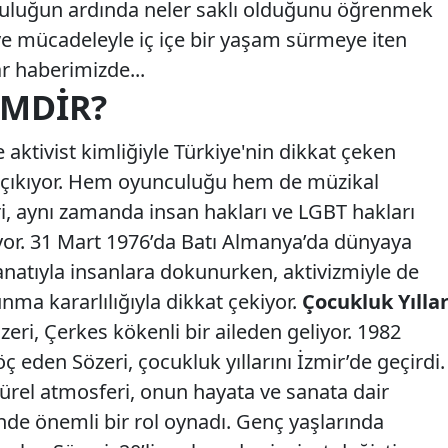
lculuğun ardında neler saklı olduğunu öğrenmek
t ve mücadeleyle iç içe bir yaşam sürmeye iten
ar haberimizde...
IMDIR?
e aktivist kimliğiyle Türkiye'nin dikkat çeken
e çıkıyor. Hem oyunculuğu hem de müzikal
ri, aynı zamanda insan hakları ve LGBT hakları
yor. 31 Mart 1976’da Batı Almanya’da dünyaya
anatıyla insanlara dokunurken, aktivizmiyle de
ma kararlılığıyla dikkat çekiyor.
Çocukluk Yıllar
eri, Çerkes kökenli bir aileden geliyor. 1982
öç eden Sözeri, çocukluk yıllarını İzmir’de geçirdi.
ltürel atmosferi, onun hayata ve sanata dair
inde önemli bir rol oynadı. Genç yaşlarında