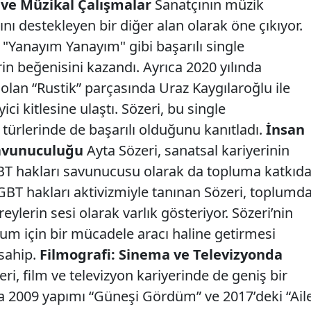
 ve Müzikal Çalışmalar
Sanatçının müzik
ını destekleyen bir diğer alan olarak öne çıkıyor.
"Yanayım Yanayım" gibi başarılı single
in beğenisini kazandı. Ayrıca 2020 yılında
i olan “Rustik” parçasında Uraz Kaygılaroğlu ile
ci kitlesine ulaştı. Sözeri, bu single
ı türlerinde de başarılı olduğunu kanıtladı.
İnsan
Savunuculuğu
Ayta Sözeri, sanatsal kariyerinin
BT hakları savunucusu olarak da topluma katkıd
BT hakları aktivizmiyle tanınan Sözeri, toplumd
reylerin sesi olarak varlık gösteriyor. Sözeri’nin
plum için bir mücadele aracı haline getirmesi
sahip.
Filmografi: Sinema ve Televizyonda
ri, film ve televizyon kariyerinde de geniş bir
a 2009 yapımı “Güneşi Gördüm” ve 2017’deki “Ail