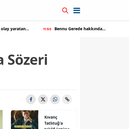
erede hakkında
Kıvanç Tatlıtuğ'a teklif üstün
14:22
ma başaltıldı
a Sözeri
Kıvanç
Tatlıtuğ'a