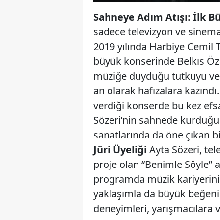
Sahneye Adım Atışı: İlk B
sadece televizyon ve sinemad
2019 yılında Harbiye Cemil T
büyük konserinde Belkıs Öze
müziğe duyduğu tutkuyu ve sa
an olarak hafızalara kazındı
verdiği konserde bu kez efs
Sözeri’nin sahnede kurduğu
sanatlarında da öne çıkan bi
Jüri Üyeliği
Ayta Sözeri, tel
proje olan “Benimle Söyle” a
programda müzik kariyerinin
yaklaşımla da büyük beğeni 
deneyimleri, yarışmacılara v