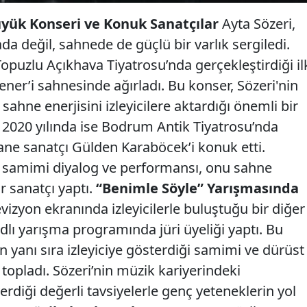
üyük Konseri ve Konuk Sanatçılar
Ayta Sözeri,
a değil, sahnede de güçlü bir varlık sergiledi.
opuzlu Açıkhava Tiyatrosu’nda gerçekleştirdiği il
ner’i sahnesinde ağırladı. Bu konser, Sözeri'nin
hne enerjisini izleyicilere aktardığı önemli bir
. 2020 yılında ise Bodrum Antik Tiyatrosu’nda
ane sanatçı Gülden Karaböcek’i konuk etti.
 samimi diyalog ve performansı, onu sahne
r sanatçı yaptı.
“Benimle Söyle” Yarışmasında
evizyon ekranında izleyicilerle buluştuğu bir diğer
dlı yarışma programında jüri üyeliği yaptı. Bu
 yanı sıra izleyiciye gösterdiği samimi ve dürüst
topladı. Sözeri’nin müzik kariyerindeki
erdiği değerli tavsiyelerle genç yeteneklerin yol