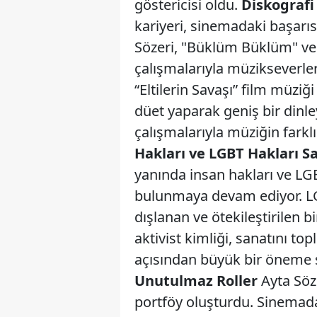
göstericisi oldu.
Diskografi
kariyeri, sinemadaki başarıs
Sözeri, "Büklüm Büklüm" ve 
çalışmalarıyla müzikseverler
“Eltilerin Savaşı” film müziğ
düet yaparak geniş bir dinleyi
çalışmalarıyla müziğin farkl
Hakları ve LGBT Hakları 
yanında insan hakları ve LG
bulunmaya devam ediyor. LG
dışlanan ve ötekileştirilen bi
aktivist kimliği, sanatını to
açısından büyük bir öneme 
Unutulmaz Roller
Ayta Söze
portföy oluşturdu. Sinemad