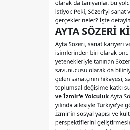
olarak da tanıyanlar, bu yo
istiyor. Peki, Sözeri’yi sana
gerçekler neler? İşte detayl
AYTA SÖZERI K
Ayta Sözeri, sanat kariyeri v
isimlerinden biri olarak ön
yetenekleriyle tanınan Söze
savunucusu olarak da bilini
gelen sanatçının hikayesi, s
toplumsal değişime katkı sun
ve İzmir’e Yolculuk
Ayta Söz
yılında ailesiyle Türkiye’ye g
İzmir’in sosyal yapısı ve kü
perspektiflerini geliştirmes