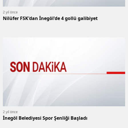
2 yıl önce
Nilüfer FSK'dan İnegöl'de 4 gollü galibiyet
2 yıl önce
İnegöl Belediyesi Spor Şenliği Başladı