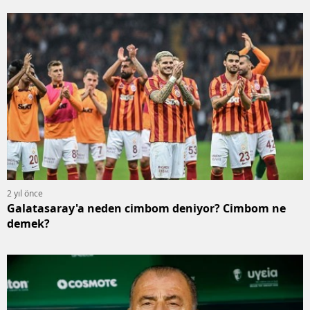
2 yıl önce
Galatasaray'a neden cimbom deniyor? Cimbom ne
demek?