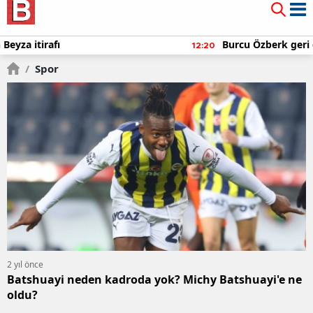
Mauro Icardi'den olay yaratan paylaşımlar!
12:10
/
Spor
2 yıl önce
Batshuayi neden kadroda yok? Michy Batshuayi'e ne
oldu?