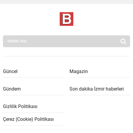
Güncel
Magazin
Gündem
Son dakika İzmir haberleri
Gizlilik Politikası
Çerez (Cookie) Politikası