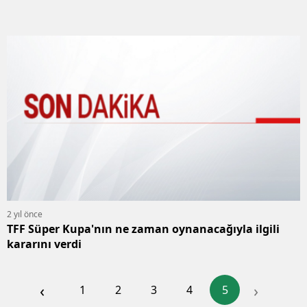
2 yıl önce
TFF Süper Kupa'nın ne zaman oynanacağıyla ilgili
kararını verdi
‹
›
1
2
3
4
5