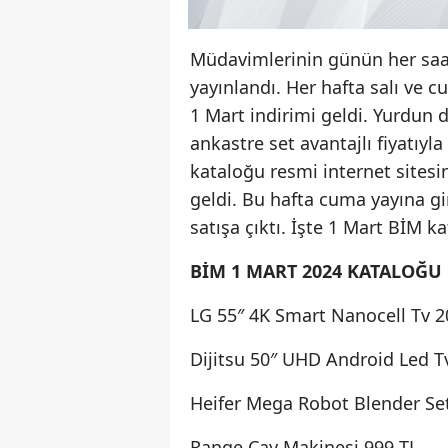
Müdavimlerinin günün her saat
yayınlandı. Her hafta salı ve c
1 Mart indirimi geldi. Yurdun 
ankastre set avantajlı fiyatıyla
kataloğu resmi internet sitesi
geldi. Bu hafta cuma yayına g
satışa çıktı. İşte 1 Mart BİM k
BİM 1 MART 2024 KATALOĞU
LG 55″ 4K Smart Nanocell Tv 2
Dijitsu 50″ UHD Android Led T
Heifer Mega Robot Blender Se
Range Çay Makinesi 999 TL