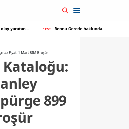
 hakkında
Kıvanç Tatlıtuğ'a teklif üstüne tekl
14:22
şaltıldı
çmaz Fiyat! 1 Mart BİM Broşür
 Kataloğu:
tanley
üpürge 899
roşür