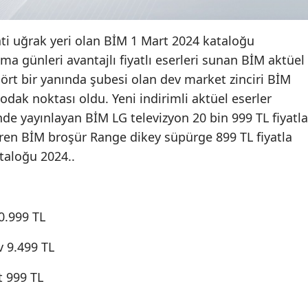
i uğrak yeri olan BİM 1 Mart 2024 kataloğu
uma günleri avantajlı fiyatlı eserleri sunan BİM aktüel
dört bir yanında şubesi olan dev market zinciri BİM
 odak noktası oldu. Yeni indirimli aktüel eserler
nde yayınlayan BİM LG televizyon 20 bin 999 TL fiyatla
iren BİM broşür Range dikey süpürge 899 TL fiyatla
ataloğu 2024..
0.999 TL
v 9.499 TL
t 999 TL