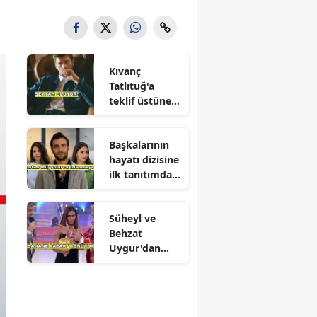
Kıvanç
Tatlıtuğ'a
teklif üstüne
teklif
Başkalarının
hayatı dizisine
ilk tanıtımdan
yoğun ilgi
Süheyl ve
Behzat
Uygur'dan
yeni karar