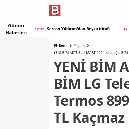
Günün
n Beyza itirafı
Burcu Özberk geri döndü!
12:20
Haberleri
Benn
Yaşam
YENİ BİM AKTÜEL 1 MART 2024 Kataloğu: BİM LG
YENİ BİM A
BİM LG Tele
Termos 899
TL Kaçmaz 