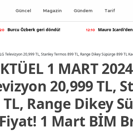
Güncel
Magazin
Gündem
Tarif
Mauro Icardi'den olay yaratan
Bennu Gerede
12:10
11:55
paylaşımlar!
soruşturma ba
 Televizyon 20,999 TL, Stanley Termos 899 TL, Range Dikey Süpürge 899 TL Ka
KTÜEL 1 MART 2024
vizyon 20,999 TL, S
 TL, Range Dikey S
Fiyat! 1 Mart BİM B