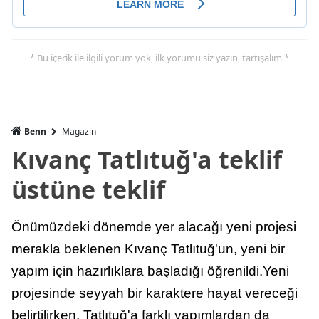
* Bu içerik ile ilgili yorum yok, ilk yorumu siz yazın, tartışalım *
Benn
Magazin
Kıvanç Tatlıtuğ'a teklif
üstüne teklif
Önümüzdeki dönemde yer alacağı yeni projesi
merakla beklenen Kıvanç Tatlıtuğ'un, yeni bir
yapım için hazırlıklara başladığı öğrenildi.Yeni
projesinde seyyah bir karaktere hayat vereceği
belirtilirken, Tatlıtuğ'a farklı yapımlardan da