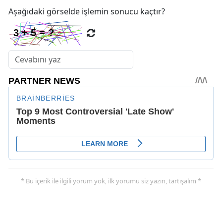
Aşağıdaki görselde işlemin sonucu kaçtır?
* Bu içerik ile ilgili yorum yok, ilk yorumu siz yazın, tartışalım *