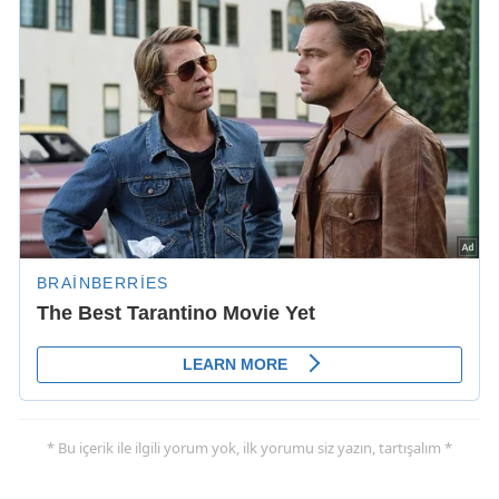
* Bu içerik ile ilgili yorum yok, ilk yorumu siz yazın, tartışalım *