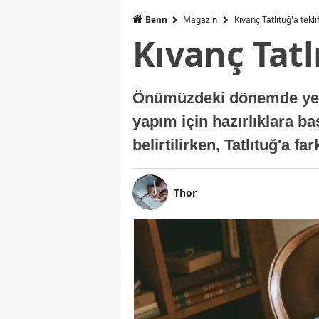
Benn
Magazin
Kıvanç Tatlıtuğ'a tekli
Kıvanç Tatl
Önümüzdeki dönemde yer a
yapım için hazırlıklara b
belirtilirken, Tatlıtuğ'a f
Thor