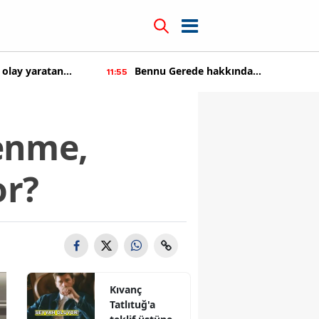
kkında
Kıvanç Tatlıtuğ'a teklif üstüne teklif
14:22
tıldı
enme,
or?
Kıvanç
Tatlıtuğ'a