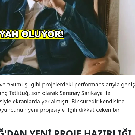
e "Gümüş" gibi projelerdeki performanslarıyla geniş
vanç Tatlıtuğ, son olarak Serenay Sarıkaya ile
isiyle ekranlarda yer almıştı. Bir süredir kendisine
oyuncunun yeni projesiyle ilgili dikkat çeken bir
Ğ'DAN YENI PROJE HAZIRLIĞI