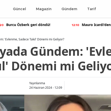
Güncel
Magazin
Gündem
Tarif
Mauro Icardi'den olay yaratan
Bennu Gerede ha
10
11:55
paylaşımlar!
soruşturma başal
: 'Evlenme, Sadece Takıl' Dönemi mi Geliyor?
yada Gündem: 'Evl
ıl' Dönemi mi Geliy
Yayınlanma
24 Haziran 2024 - 12:09