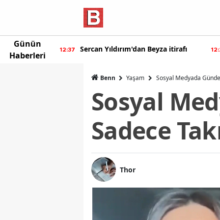
Günün
eyza itirafı
Burcu Özberk geri döndü!
12:20
12:
Haberleri
Benn
Yaşam
Sosyal Medyada Gündem
Sosyal Med
Sadece Tak
Thor