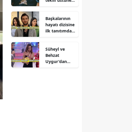
teklif üstüne
teklif
Başkalarının
hayatı dizisine
ilk tanıtımdan
yoğun ilgi
Süheyl ve
Behzat
Uygur'dan
yeni karar