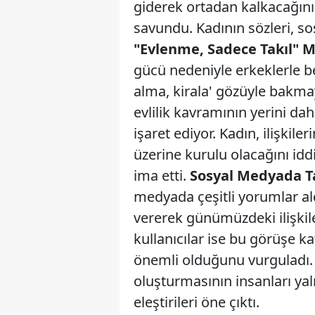
giderek ortadan kalkacağını 
savundu. Kadının sözleri, s
"Evlenme, Sadece Takıl" M
gücü nedeniyle erkeklerle b
alma, kirala' gözüyle bakmay
evlilik kavramının yerini dah
işaret ediyor. Kadın, ilişkil
üzerine kurulu olacağını idd
ima etti.
Sosyal Medyada T
medyada çeşitli yorumlar aldı
vererek günümüzdeki ilişkil
kullanıcılar ise bu görüşe kat
önemli olduğunu vurguladı. Öz
oluşturmasının insanları yal
eleştirileri öne çıktı.