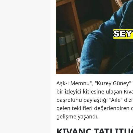
Aşk-ı Memnu", "Kuzey Güney" v
bir izleyici kitlesine ulaşan Kı
başrolünü paylaştığı "Aile" diz
gelen teklifleri değerlendiren 
gelişme yaşandı.
KIVANÇ TATLITU