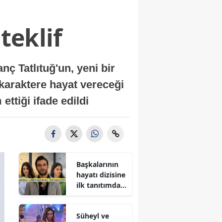
teklif
 Tatlıtuğ'un, yeni bir
 karaktere hayat vereceği
ettiği ifade edildi
Başkalarının
hayatı dizisine
ilk tanıtımdan
yoğun ilgi
Süheyl ve