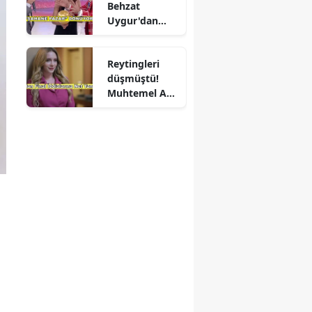
Behzat
Uygur'dan
yeni karar
Reytingleri
düşmüştü!
Muhtemel Aşk
final mi
yapıyor?