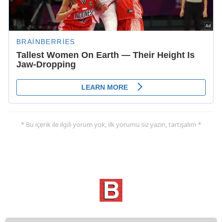
* Bu içerik ile ilgili yorum yok, ilk yorumu siz yazın, tartışalım *