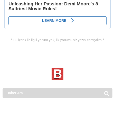
* Bu içerik ile ilgili yorum yok, ilk yorumu siz yazın, tartışalım *