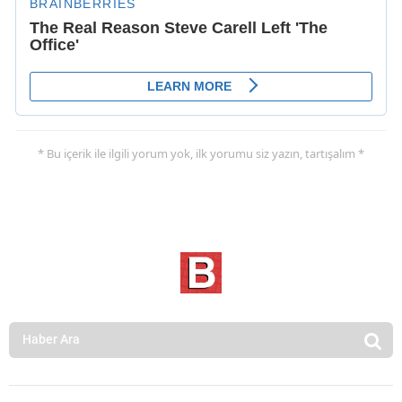
* Bu içerik ile ilgili yorum yok, ilk yorumu siz yazın, tartışalım *