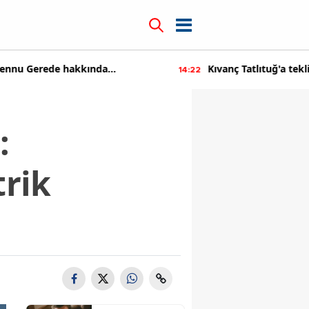
kkında
Kıvanç Tatlıtuğ'a teklif üstüne teklif
14:22
tıldı
:
trik