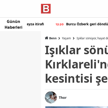
Günün
eyza itirafı
Burcu Özberk geri döndü!
12:20
12:
Haberleri
Benn
Yaşam
Işıklar sönüyor, hayat d
Işıklar sön
Kırklareli'
kesintisi ş
Thor