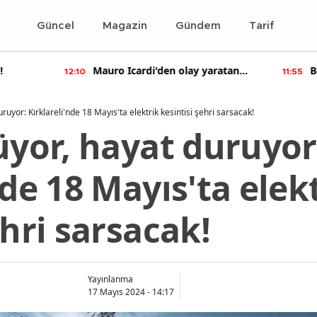
Güncel
Magazin
Gündem
Tarif
Mauro Icardi'den olay yaratan
Bennu Gerede ha
10
11:55
paylaşımlar!
soruşturma başal
uruyor: Kırklareli'nde 18 Mayıs'ta elektrik kesintisi şehri sarsacak!
üyor, hayat duruyor
nde 18 Mayıs'ta elek
ehri sarsacak!
Yayınlanma
17 Mayıs 2024 - 14:17