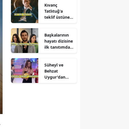
Kıvanç
Tatlıtuğ'a
teklif üstüne
teklif
Başkalarının
hayatı dizisine
ilk tanıtımdan
yoğun ilgi
Süheyl ve
Behzat
Uygur'dan
yeni karar
.