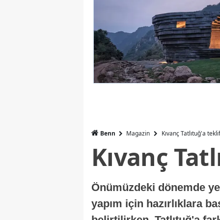
Benn
Magazin
Kıvanç Tatlıtuğ'a tekli
Kıvanç Tatl
Önümüzdeki dönemde yer a
yapım için hazırlıklara b
belirtilirken, Tatlıtuğ'a f