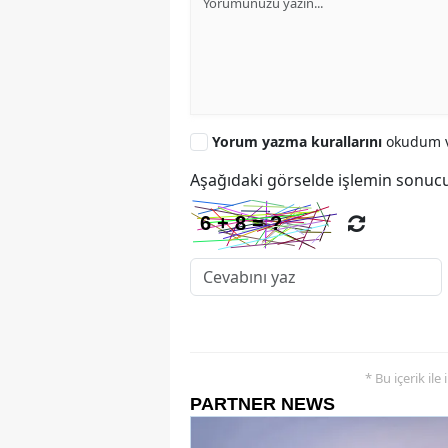
Yorum yazma kurallarını
okudum v
Aşağıdaki görselde işlemin sonucu
* Bu içerik ile