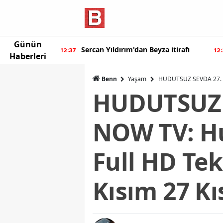
Günün
eyza itirafı
Burcu Özberk geri döndü!
12:20
12:
Haberleri
Benn
Yaşam
HUDUTSUZ SEVDA 27. KIS
HUDUTSUZ S
NOW TV: Hu
Full HD Te
Kısım 27 Kı