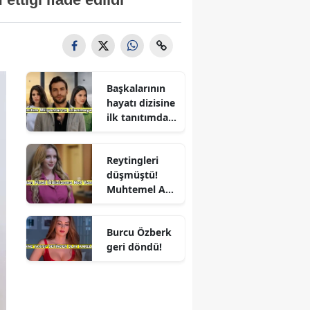
Başkalarının
hayatı dizisine
ilk tanıtımdan
yoğun ilgi
Reytingleri
düşmüştü!
Muhtemel Aşk
final mi
yapıyor?
Burcu Özberk
geri döndü!