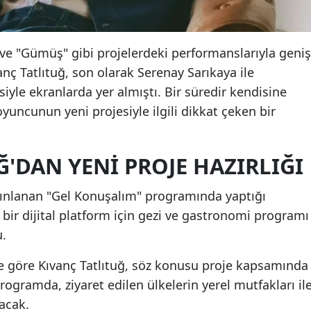
e "Gümüş" gibi projelerdeki performanslarıyla geniş
vanç Tatlıtuğ, son olarak Serenay Sarıkaya ile
isiyle ekranlarda yer almıştı. Bir süredir kendisine
oyuncunun yeni projesiyle ilgili dikkat çeken bir
Ğ'DAN YENI PROJE HAZIRLIĞI
nlanan "Gel Konuşalım" programında yaptığı
 bir dijital platform için gezi ve gastronomi programı
u.
re göre Kıvanç Tatlıtuğ, söz konusu proje kapsamında
Programda, ziyaret edilen ülkelerin yerel mutfakları il
lacak.