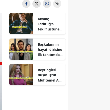
Kıvanç
Tatlıtuğ'a
teklif üstüne
teklif
Başkalarının
hayatı dizisine
ilk tanıtımdan
yoğun ilgi
Reytingleri
düşmüştü!
Muhtemel Aşk
final mi
yapıyor?