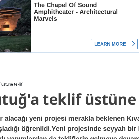
f üstüne teklif
ıtuğ'a teklif üstüne 
lacağı yeni projesi merakla beklenen Kıvanç
aşladığı öğrenildi.Yeni projesinde seyyah bir
arklı yapımlardan da tekliflerin gelmeye devam 