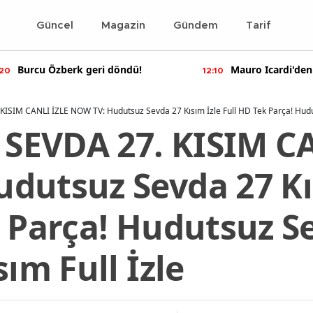
Güncel
Magazin
Gündem
Tarif
Mauro Icardi'den olay yaratan
Bennu Gerede ha
10
11:55
paylaşımlar!
soruşturma başal
IM CANLI İZLE NOW TV: Hudutsuz Sevda 27 Kısım İzle Full HD Tek Parça! Huduts
EVDA 27. KISIM CA
dutsuz Sevda 27 Kı
k Parça! Hudutsuz S
sım Full İzle