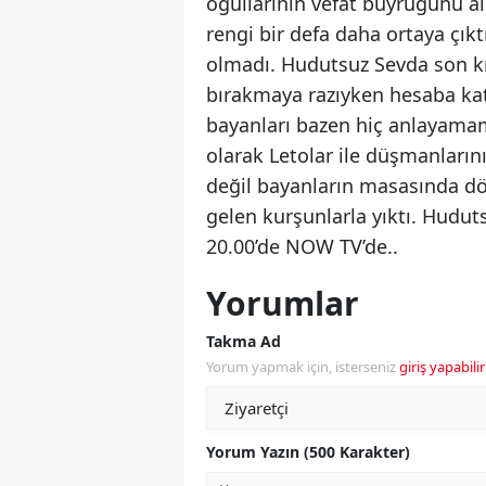
oğullarının vefat buyruğunu alı
rengi bir defa daha ortaya çıkt
olmadı. Hudutsuz Sevda son kısı
bırakmaya razıyken hesaba ka
bayanları bazen hiç anlayamamal
olarak Letolar ile düşmanlarını
değil bayanların masasında dök
gelen kurşunlarla yıktı. Hudu
20.00’de NOW TV’de..
Yorumlar
Takma Ad
Yorum yapmak için, isterseniz
giriş yapabilir
Yorum Yazın (500 Karakter)