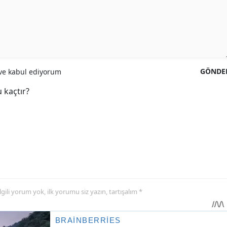
GÖNDE
e kabul ediyorum
 kaçtır?
 ilgili yorum yok, ilk yorumu siz yazın, tartışalım *