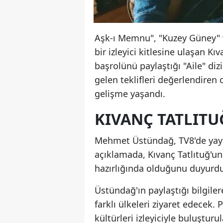
Aşk-ı Memnu", "Kuzey Güney" v
bir izleyici kitlesine ulaşan Kı
başrolünü paylaştığı "Aile" diz
gelen teklifleri değerlendiren 
gelişme yaşandı.
KIVANÇ TATLITU
Mehmet Üstündağ, TV8'de yayı
açıklamada, Kıvanç Tatlıtuğ'un
hazırlığında olduğunu duyurd
Üstündağ'ın paylaştığı bilgile
farklı ülkeleri ziyaret edecek. 
kültürleri izleyiciyle buluşturu