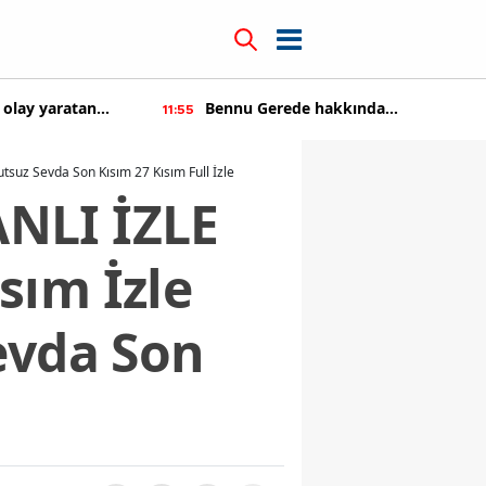
kkında
Kıvanç Tatlıtuğ'a teklif üstüne teklif
14:22
tıldı
uz Sevda Son Kısım 27 Kısım Full İzle
NLI İZLE
sım İzle
evda Son