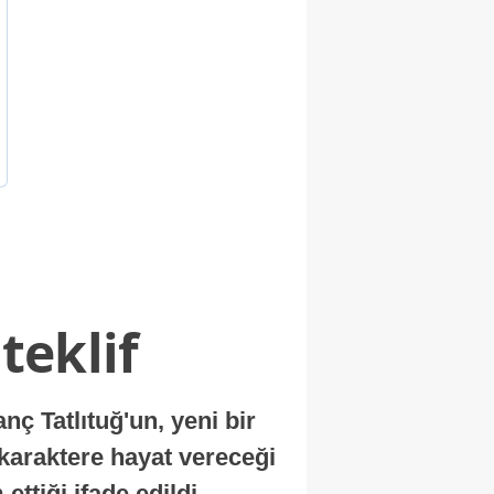
teklif
 Tatlıtuğ'un, yeni bir
 karaktere hayat vereceği
ettiği ifade edildi