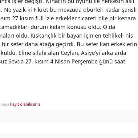
nca işler değişti. Nihat’ın bu oyunu ile herkesin asıl
ı. Ne yazık ki Fikret bu mevzuda öbürleri kadar şanslı
m 27 kısım full izle erkekler ticareti bile bir kenara
tamadıkları durum kelam konusu oldu. O da
arı oldu. Kıskançlık bir bayan için en tehlikeli his
 bir sefer daha atağa geçirdi. Bu sefer kan erkeklerin
üldü. Eline silahı alan Ceylan, Asiye’yi arka arda
tsuz Sevda 27. kısım 4 Nisan Perşembe günü saat
veya
kayıt olabilirsiniz
.