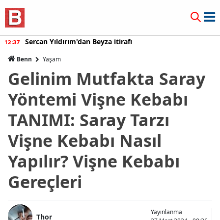
Burcu Özberk geri döndü!
12:20
Benn
Yaşam
Gelinim Mutfakta Saray
Yöntemi Vişne Kebabı
TANIMI: Saray Tarzı
Vişne Kebabı Nasıl
Yapılır? Vişne Kebabı
Gereçleri
Yayınlanma
Thor