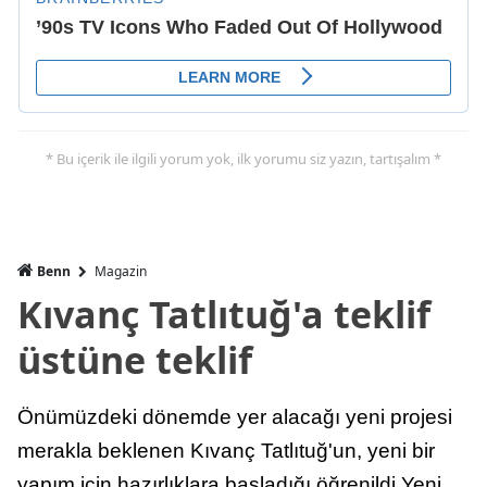
* Bu içerik ile ilgili yorum yok, ilk yorumu siz yazın, tartışalım *
Benn
Magazin
Kıvanç Tatlıtuğ'a teklif
üstüne teklif
Önümüzdeki dönemde yer alacağı yeni projesi
merakla beklenen Kıvanç Tatlıtuğ'un, yeni bir
yapım için hazırlıklara başladığı öğrenildi.Yeni