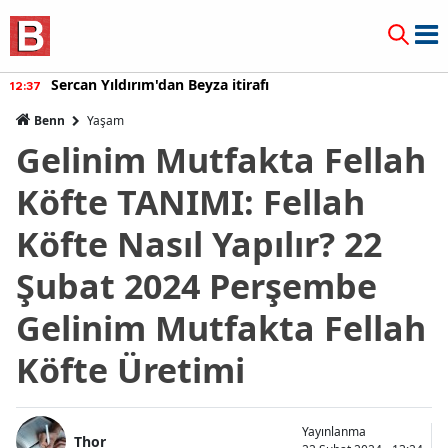
Burcu Özberk geri döndü!
12:20
Benn
Yaşam
Gelinim Mutfakta Fellah
Köfte TANIMI: Fellah
Köfte Nasıl Yapılır? 22
Şubat 2024 Perşembe
Gelinim Mutfakta Fellah
Köfte Üretimi
Yayınlanma
Thor