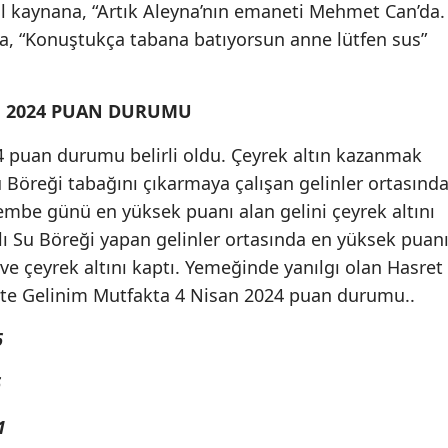
ül kaynana, “Artık Aleyna’nın emaneti Mehmet Can’da.
a, “Konuştukça tabana batıyorsun anne lütfen sus”
N 2024 PUAN DURUMU
 puan durumu belirli oldu. Çeyrek altın kazanmak
 Böreği tabağını çıkarmaya çalışan gelinler ortasınd
embe günü en yüksek puanı alan gelini çeyrek altını
lı Su Böreği yapan gelinler ortasında en yüksek puan
 ve çeyrek altını kaptı. Yemeğinde yanılgı olan Hasret
 İşte Gelinim Mutfakta 4 Nisan 2024 puan durumu..
6
6
1