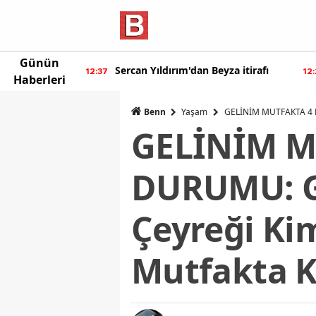
Günün
eyza itirafı
Burcu Özberk geri döndü!
12:20
12:
Haberleri
Benn
Yaşam
GELİNİM MUTFAKTA 4 Nİ
GELİNİM M
DURUMU: G
Çeyreği Kim
Mutfakta K