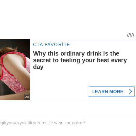
 ilgili yorum yok, ilk yorumu siz yazın, tartışalım *