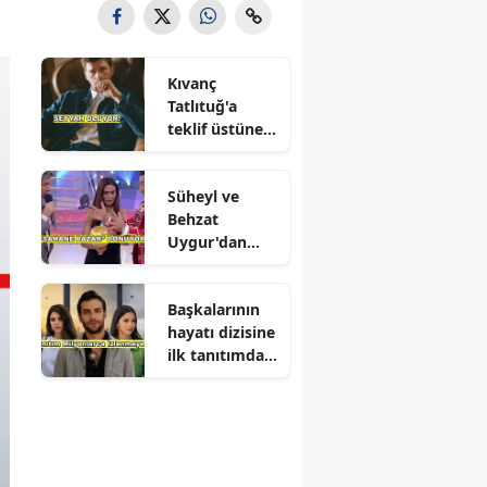
Kıvanç
Tatlıtuğ'a
teklif üstüne
teklif
Süheyl ve
Behzat
Uygur'dan
yeni karar
Başkalarının
hayatı dizisine
ilk tanıtımdan
yoğun ilgi