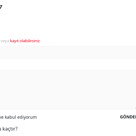
7
veya
kayıt olabilirsiniz
.
GÖNDE
e kabul ediyorum
 kaçtır?