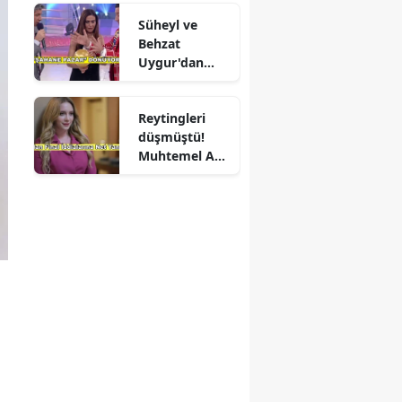
Süheyl ve
Behzat
Uygur'dan
yeni karar
Reytingleri
düşmüştü!
Muhtemel Aşk
final mi
yapıyor?