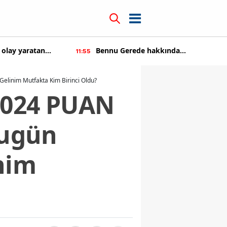
kkında
Kıvanç Tatlıtuğ'a teklif üstüne teklif
14:22
tıldı
linim Mutfakta Kim Birinci Oldu?
2024 PUAN
Bugün
nim