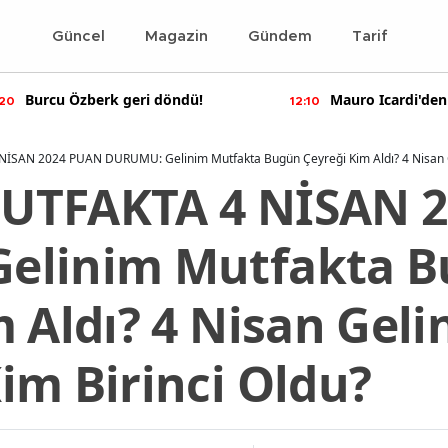
Güncel
Magazin
Gündem
Tarif
Mauro Icardi'den olay yaratan
Bennu Gerede ha
10
11:55
paylaşımlar!
soruşturma başal
SAN 2024 PUAN DURUMU: Gelinim Mutfakta Bugün Çeyreği Kim Aldı? 4 Nisan Ge
UTFAKTA 4 NİSAN 
elinim Mutfakta 
 Aldı? 4 Nisan Geli
im Birinci Oldu?