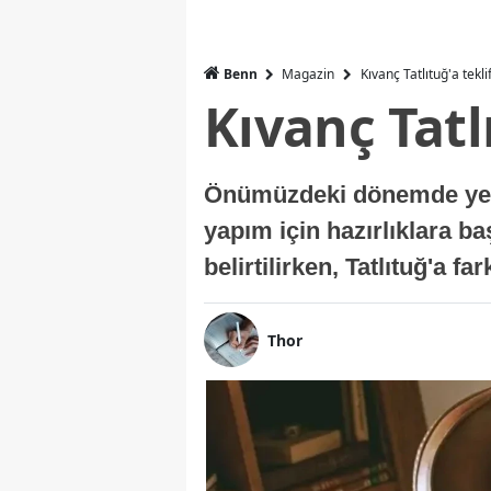
Benn
Magazin
Kıvanç Tatlıtuğ'a tekli
Kıvanç Tatl
Önümüzdeki dönemde yer a
yapım için hazırlıklara b
belirtilirken, Tatlıtuğ'a f
Thor