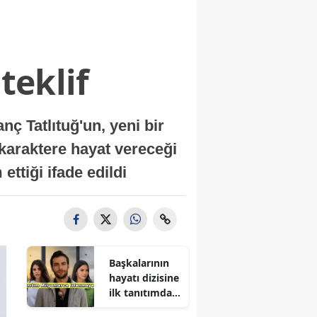
teklif
 Tatlıtuğ'un, yeni bir
 karaktere hayat vereceği
ettiği ifade edildi
Başkalarının
hayatı dizisine
ilk tanıtımdan
yoğun ilgi