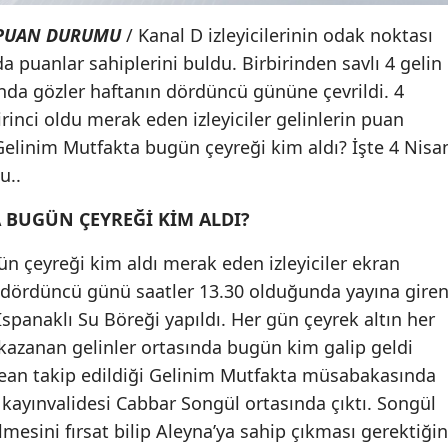
 PUAN DURUMU
/ Kanal D izleyicilerinin odak noktası
a puanlar sahiplerini buldu. Birbirinden savlı 4 gelin
şında gözler haftanın dördüncü gününe çevrildi. 4
inci oldu merak eden izleyiciler gelinlerin puan
Gelinim Mutfakta bugün çeyreği kim aldı? İşte 4 Nisa
u..
 BUGÜN ÇEYREĞİ KİM ALDI?
n çeyreği kim aldı merak eden izleyiciler ekran
ın dördüncü günü saatler 13.30 olduğunda yayına gire
spanaklı Su Böreği yapıldı. Her gün çeyrek altın her
k kazanan gelinler ortasında bugün kim galip geldi
nbean takip edildiği Gelinim Mutfakta müsabakasında
kayınvalidesi Cabbar Songül ortasında çıktı. Songül
sini fırsat bilip Aleyna’ya sahip çıkması gerektiğin