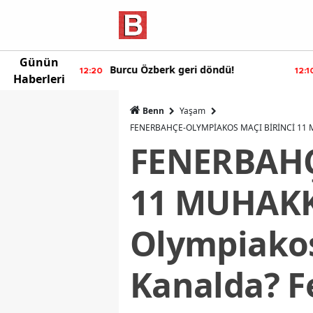
Günün
öndü!
Mauro Icardi'den olay yaratan
12:10
11:
Haberleri
paylaşımlar!
Benn
Yaşam
FENERBAHÇE-OLYMPİAKOS MAÇI BİRİNCİ 11 MUH
FENERBAHÇ
11 MUHAKK
Olympiakos
Kanalda? F