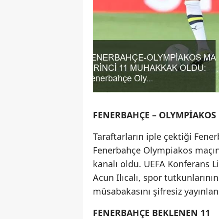
FENERBAHÇE – OLYMPİAKOS M
Taraftarların iple çektiği Fene
Fenerbahçe Olympiakos maçının
kanalı oldu. UEFA Konferans Li
Acun Ilıcalı, spor tutkunları
müsabakasını şifresiz yayınlan
FENERBAHÇE BEKLENEN 11