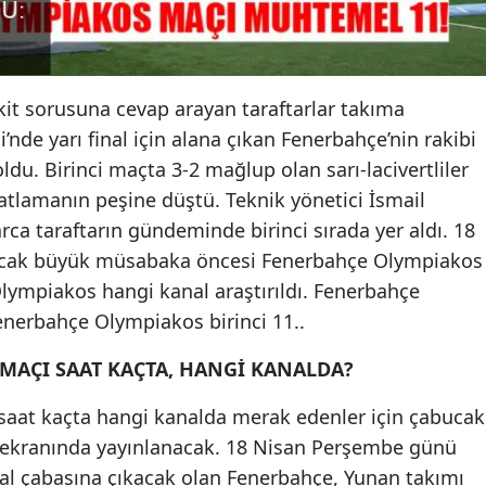
t sorusuna cevap arayan taraftarlar takıma
nde yarı final için alana çıkan Fenerbahçe’nin rakibi
du. Birinci maçta 3-2 mağlup olan sarı-lacivertliler
atlamanın peşine düştü. Teknik yönetici İsmail
arca taraftarın gündeminde birinci sırada yer aldı. 18
cak büyük müsabaka öncesi Fenerbahçe Olympiakos
lympiakos hangi kanal araştırıldı. Fenerbahçe
enerbahçe Olympiakos birinci 11..
MAÇI SAAT KAÇTA, HANGİ KANALDA?
aat kaçta hangi kanalda merak edenler için çabucak
V8 ekranında yayınlanacak. 18 Nisan Perşembe günü
nal çabasına çıkacak olan Fenerbahçe, Yunan takımı