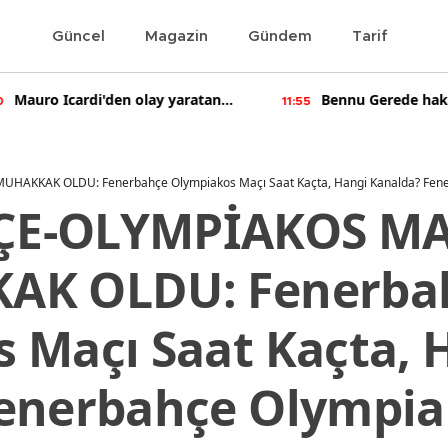
Güncel
Magazin
Gündem
Tarif
Bennu Gerede hakkında
Kıvanç Tatlıtuğ'a
55
14:22
soruşturma başaltıldı
AKKAK OLDU: Fenerbahçe Olympiakos Maçı Saat Kaçta, Hangi Kanalda? Fenerb
E-OLYMPİAKOS MAÇ
AK OLDU: Fenerba
 Maçı Saat Kaçta, 
enerbahçe Olympiak