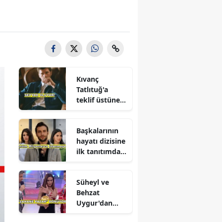
Kıvanç
Tatlıtuğ'a
teklif üstüne
teklif
Başkalarının
hayatı dizisine
ilk tanıtımdan
yoğun ilgi
Süheyl ve
Behzat
Uygur'dan
yeni karar