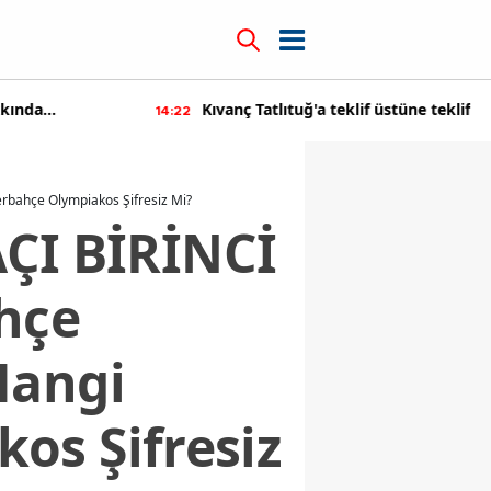
 teklif üstüne teklif
Süheyl ve Behzat Uygur'dan yeni
14:12
karar
ahçe Olympiakos Şifresiz Mi?
I BİRİNCİ
hçe
Hangi
os Şifresiz