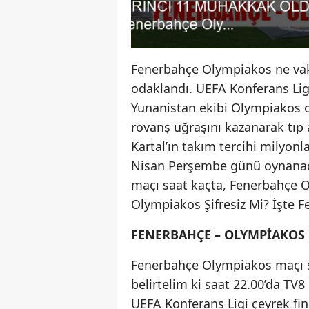
Fenerbahçe Olympiakos ne vaki
odaklandı. UEFA Konferans Ligi’
Yunanistan ekibi Olympiakos ol
rövanş uğraşını kazanarak tıp 
Kartal’ın takım tercihi milyonl
Nisan Perşembe günü oynana
maçı saat kaçta, Fenerbahçe O
Olympiakos Şifresiz Mi? İşte F
FENERBAHÇE – OLYMPİAKOS 
Fenerbahçe Olympiakos maçı s
belirtelim ki saat 22.00’da T
UEFA Konferans Ligi çeyrek fi