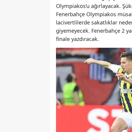
Olympiakos’u ağırlayacak. Şü
Fenerbahçe Olympiakos müsaba
lacivertlilerde sakatlıklar ne
giyemeyecek. Fenerbahçe 2 yah
finale yazdıracak.