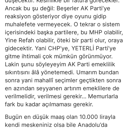
düşecektir. Kesinlikle bir fatura görecekler.
Ancak bu şu değil: Beşerler AK Parti’ye
reaksiyon gösteriyor diye oyunu gidip
muhalefete vermeyecek. O tekrar o sistem
içerisindeki başka partilere, bu MHP olabilir,
Yine Refah olabilir, öteki bir parti olur, oraya
gidecektir. Yani CHP’ye, YETERLİ Parti’ye
gitme ihtimali çok mümkün görünmüyor.
Lakin şunu söyleyeyim AK Parti emeklilik
sıkıntısını âlâ yönetemedi. Umarım bundan
sonra yani mahallî seçimler geçtikten sonra
en azından seyyanen artırım emeklilere de
verilmelidir, verilmesi gerekir… Memurlarla
fark bu kadar açılmaması gerekir.
Bugün en düşük maaş olan 10.000 lirayla
kendi meskeniniz olsa bile Anadolu’da