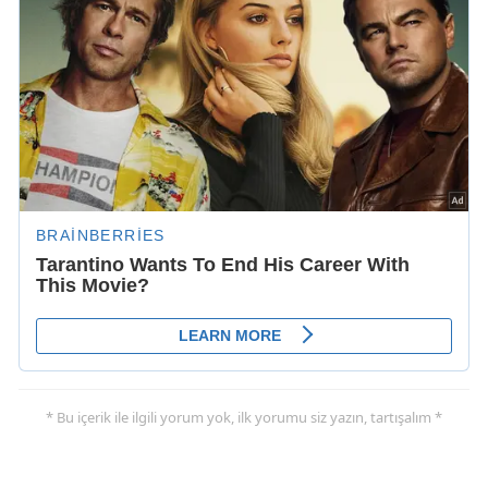
* Bu içerik ile ilgili yorum yok, ilk yorumu siz yazın, tartışalım *