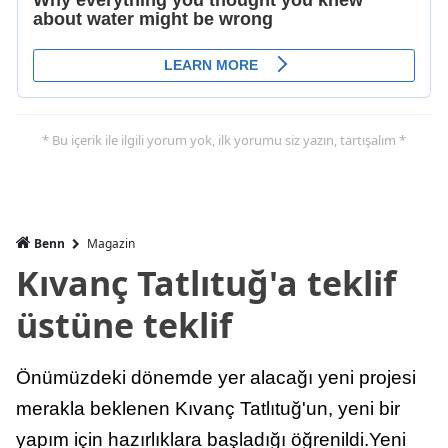
* Bu içerik ile ilgili yorum yok, ilk yorumu siz yazın, tartışalım *
Benn
Magazin
Kıvanç Tatlıtuğ'a teklif
üstüne teklif
Önümüzdeki dönemde yer alacağı yeni projesi
merakla beklenen Kıvanç Tatlıtuğ'un, yeni bir
yapım için hazırlıklara başladığı öğrenildi.Yeni