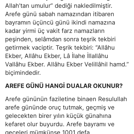
Allah’tan umulur” dediği nakledilmiştir.
Arefe günü sabah namazından itibaren
bayramın üçüncü günü ikindi namazına
kadar yirmi üç vakit farz namazların
peşinden, selâmdan sonra teşrik tekbiri
getirmek vaciptir. Teşrik tekbiri: “Allâhu
Ekber, Allâhu Ekber, Lâ İlahe İllallâhu
Vallâhu Ekber. Allâhu Ekber Velillâhil hamd.”
biçimindedir.
AREFE GÜNÜ HANGİ DUALAR OKUNUR?
Arefe gününün faziletine binaen Resulullah
arefe gününde oruç tutmak, geçmiş ve
gelecekten birer yılın küçük günahına
kefaret olur buyurdu. Arefe bayramı ve
geceleri mümkünse 1001 defa