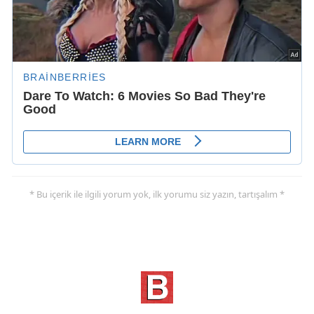
* Bu içerik ile ilgili yorum yok, ilk yorumu siz yazın, tartışalım *