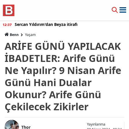
Sercan Yıldırım'dan Beyza itirafı
12:37
Benn
Yaşam
ARİFE GÜNÜ YAPILACAK
İBADETLER: Arife Günü
Ne Yapılır? 9 Nisan Arife
Günü Hani Dualar
Okunur? Arife Günü
Çekilecek Zikirler
Yayınlanma
Thor