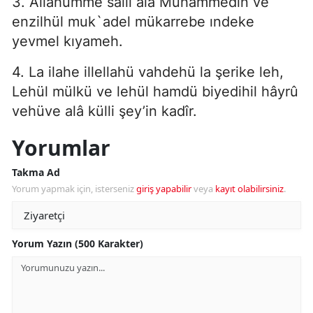
3. Allahümme salli ala Muhammedin ve
enzilhül muk`adel mükarrebe ındeke
yevmel kıyameh.
4. La ilahe illellahü vahdehü la şerike leh,
Lehül mülkü ve lehül hamdü biyedihil hâyrû
vehüve alâ külli şey’in kadîr.
Yorumlar
Takma Ad
Yorum yapmak için, isterseniz
giriş yapabilir
veya
kayıt olabilirsiniz
.
Yorum Yazın (500 Karakter)