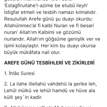
‘Estagfirullahe’l-azime be etubü ileyh’
İstigfar etmeli ve tesbih namazı kılmalıdır.
Resulullah Arefe günü şu duayı okurdu:
Allahümmec’al fi kalbi Nuran ve fi besari
nuran’ Allah’ım Kalbimi ve gözümü
nurlandır. Allah’ım göğsüme genişlik ver ve
işimi kolaylaştır. Her kim bu duayı okursa
büyük mükâfata nail olur.
AREFE GÜNÜ TESBİHLERİ VE ZİKİRLERİ
1. İhlâs Suresi
2. La ilahe illellahü vahdehü la şerike leh,
Lehül mülkü ve lehül hamdü ve hüve ala
külli şey`in kadir.