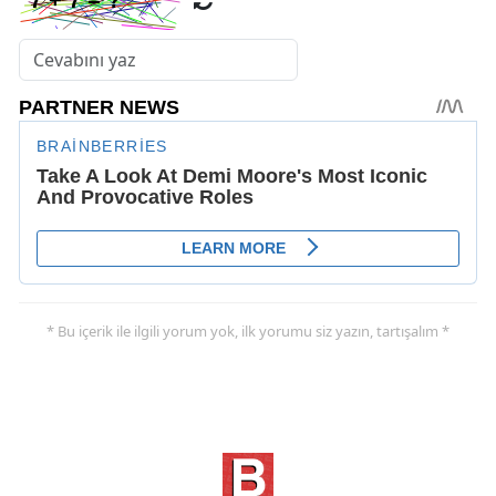
* Bu içerik ile ilgili yorum yok, ilk yorumu siz yazın, tartışalım *