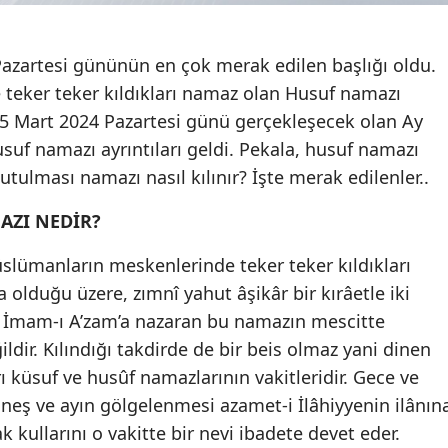
azartesi gününün en çok merak edilen başlığı oldu.
teker teker kıldıkları namaz olan Husuf namazı
. 25 Mart 2024 Pazartesi günü gerçekleşecek olan Ay
suf namazı ayrıntıları geldi. Pekala, husuf namazı
 tutulması namazı nasıl kılınır? İşte merak edilenler..
AZI NEDİR?
lümanların meskenlerinde teker teker kıldıkları
 olduğu üzere, zımnî yahut âşikâr bir kırâetle iki
ır. İmam-ı A’zam’a nazaran bu namazın mescitte
dir. Kılındığı takdirde de bir beis olmaz yani dinen
ı küsuf ve husûf namazlarının vakitleridir. Gece ve
neş ve ayın gölgelenmesi azamet-i İlâhiyyenin ilânın
kullarını o vakitte bir nevi ibadete devet eder.