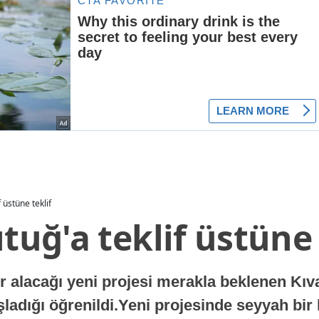
f üstüne teklif
ıtuğ'a teklif üstüne 
lacağı yeni projesi merakla beklenen Kıvanç
aşladığı öğrenildi.Yeni projesinde seyyah bir