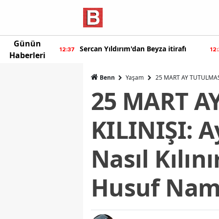
Günün
ur'dan yeni
Sercan Yıldırım'dan Beyza itirafı
12:37
12
Haberleri
Benn
Yaşam
25 MART AY TUTULMASI N
25 MART A
KILINIŞI: 
Nasıl Kılın
Husuf Namaz