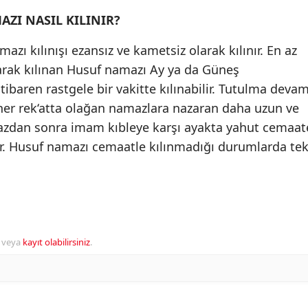
ZI NASIL KILINIR?
zı kılınışı ezansız ve kametsiz olarak kılınır. En az
larak kılınan Husuf namazı Ay ya da Güneş
tibaren rastgele bir vakitte kılınabilir. Tutulma deva
m her rek‘atta olağan namazlara nazaran daha uzun ve
mazdan sonra imam kıbleye karşı ayakta yahut cemaat
r. Husuf namazı cemaatle kılınmadığı durumlarda te
veya
kayıt olabilirsiniz
.