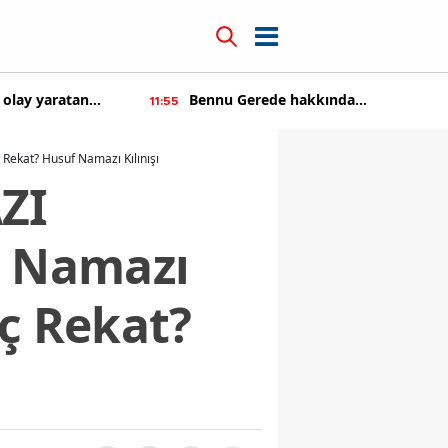
 olay yaratan
Bennu Gerede hakkında
11:55
soruşturma başaltıldı
Rekat? Husuf Namazı Kılınışı
ZI
) Namazı
aç Rekat?