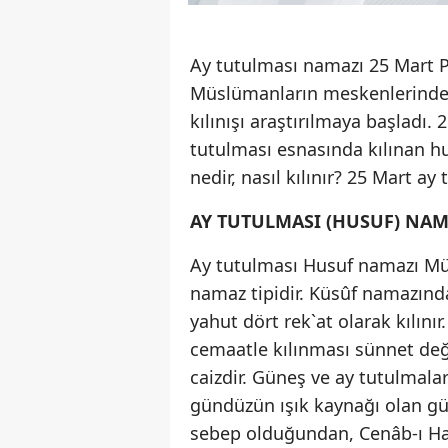
Ay tutulması namazı 25 Mart P
Müslümanların meskenlerinde 
kılınışı araştırılmaya başladı
tutulması esnasında kılınan hu
nedir, nasıl kılınır? 25 Mart ay
AY TUTULMASI (HUSUF) NAM
Ay tutulması Husuf namazı Müs
namaz tipidir. Küsûf namazında
yahut dört rek`at olarak kılın
cemaatle kılınması sünnet değil
caizdir. Güneş ve ay tutulmalar
gündüzün ışık kaynağı olan gü
sebep olduğundan, Cenâb-ı Hak 