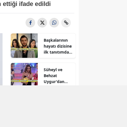
ettiği ifade edildi
Başkalarının
hayatı dizisine
ilk tanıtımdan
yoğun ilgi
Süheyl ve
Behzat
Uygur'dan
yeni karar
Reytingleri
düşmüştü!
Muhtemel Aşk
final mi
yapıyor?