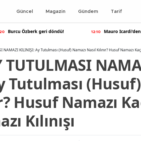
Güncel
Magazin
Gündem
Tarif
Burcu Özberk geri döndü!
Mauro Icardi'den
:20
12:10
paylaşımlar!
AMAZI KILINIŞI: Ay Tutulması (Husuf) Namazı Nasıl Kılınır? Husuf Namazı Kaç 
Y TUTULMASI NAMA
Ay Tutulması (Husuf
ır? Husuf Namazı K
ı Kılınışı