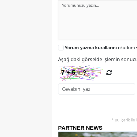
Yorum yazma kurallarını
okudum v
Aşağıdaki görselde işlemin sonucu
* Bu içerik ile