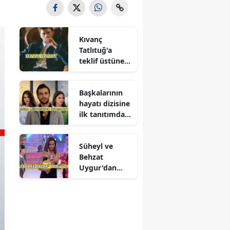
Kıvanç
Tatlıtuğ'a
teklif üstüne
teklif
Başkalarının
hayatı dizisine
ilk tanıtımdan
yoğun ilgi
Süheyl ve
Behzat
Uygur'dan
yeni karar