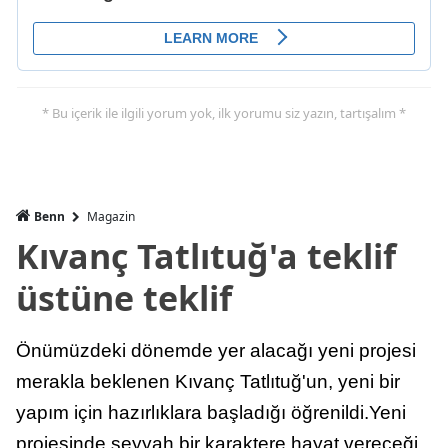
* Bu içerik ile ilgili yorum yok, ilk yorumu siz yazın, tartışalım *
Benn
Magazin
Kıvanç Tatlıtuğ'a teklif
üstüne teklif
Önümüzdeki dönemde yer alacağı yeni projesi
merakla beklenen Kıvanç Tatlıtuğ'un, yeni bir
yapım için hazırlıklara başladığı öğrenildi.Yeni
projesinde seyyah bir karaktere hayat vereceği