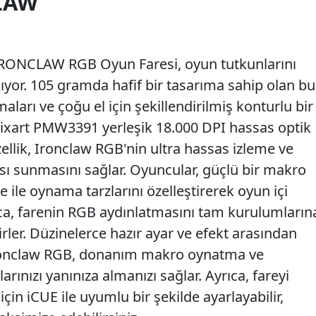
LAW
IRONCLAW RGB Oyun Faresi, oyun tutkunlarını
yor. 105 gramda hafif bir tasarıma sahip olan bu
maları ve çoğu el için şekillendirilmiş konturlu bir
 Pixart PMW3391 yerleşik 18.000 DPI hassas optik
zellik, Ironclaw RGB'nin ultra hassas izleme ve
nsı sunmasını sağlar. Oyuncular, güçlü bir makro
ile oynama tarzlarını özelleştirerek oyun içi
rıca, farenin RGB aydınlatmasını tam kurulumların
irler. Düzinelerce hazır ayar ve efekt arasından
nclaw RGB, donanım makro oynatma ve
arınızı yanınıza almanızı sağlar. Ayrıca, fareyi
in iCUE ile uyumlu bir şekilde ayarlayabilir,