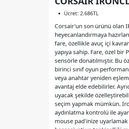
CORSAIR IRONC
Ücret: 2.686TL
Corsair'un son ürünü olan 
heyecanlandırmaya hazırlanı
fare, özellikle avuç içi kavra
yapıya sahip. Fare, özel bir
sensörle donatılmıştır. Bu ö
birinci sınıf oyun performa
veya anahtar yeniden eşleme 
avantaj elde edebilirler. Ay
uyacak şekilde özelleştirebil
seçim yapmak mümkün. Iro
aydınlatma kontrolü ile ayarl
mouse pad'inize uyarlamak iç