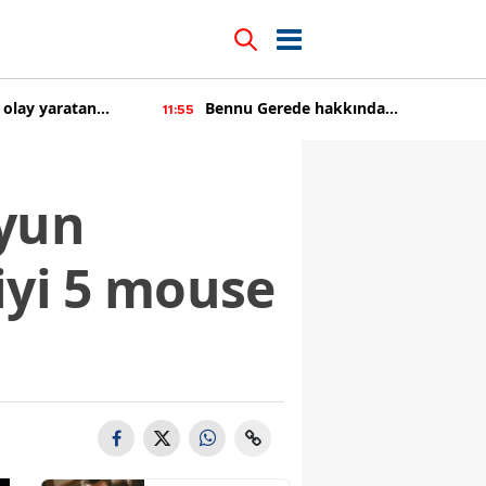
 olay yaratan
Bennu Gerede hakkında
11:55
soruşturma başaltıldı
Oyun
iyi 5 mouse