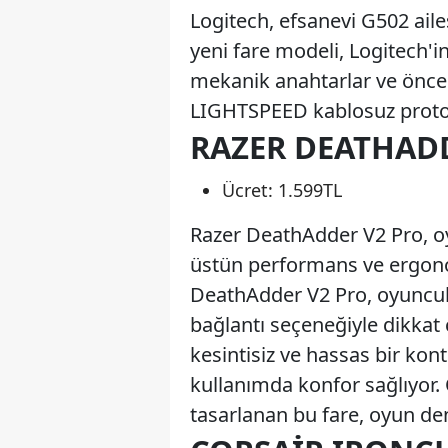
Logitech, efsanevi G502 ail
yeni fare modeli, Logitech'
mekanik anahtarlar ve öncek
LIGHTSPEED kablosuz protok
RAZER DEATHAD
Ücret: 1.599TL
Razer DeathAdder V2 Pro, o
üstün performans ve ergonom
DeathAdder V2 Pro, oyuncul
bağlantı seçeneğiyle dikkat 
kesintisiz ve hassas bir kon
kullanımda konfor sağlıyor. 
tasarlanan bu fare, oyun den