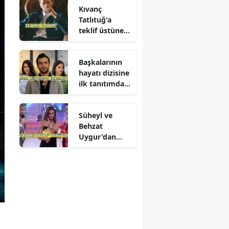
Kıvanç
Tatlıtuğ'a
teklif üstüne
teklif
Başkalarının
hayatı dizisine
ilk tanıtımdan
yoğun ilgi
Süheyl ve
Behzat
Uygur'dan
yeni karar