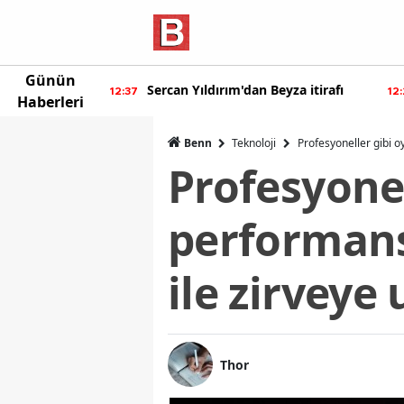
Günün
ur'dan yeni
Sercan Yıldırım'dan Beyza itirafı
12:37
12
Haberleri
Benn
Teknoloji
Profesyoneller gibi o
Profesyone
performansı
ile zirveye 
Thor