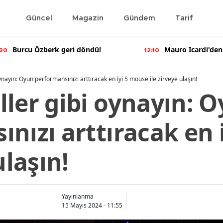
Güncel
Magazin
Gündem
Tarif
Burcu Özberk geri döndü!
Mauro Icardi'den
:20
12:10
paylaşımlar!
ynayın: Oyun performansınızı arttıracak en iyi 5 mouse ile zirveye ulaşın!
ller gibi oynayın: 
nızı arttıracak en 
ulaşın!
Yayınlanma
15 Mayıs 2024 - 11:55