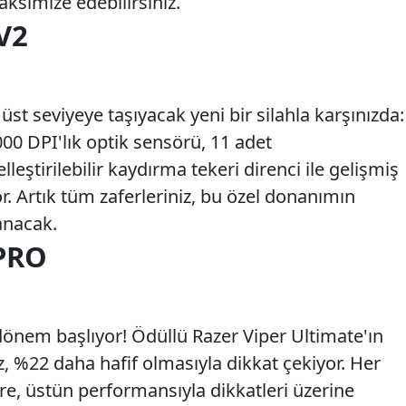
aksimize edebilirsiniz.
V2
üst seviyeye taşıyacak yeni bir silahla karşınızda:
000 DPI'lık optik sensörü, 11 adet
leştirilebilir kaydırma tekeri direnci ile gelişmiş
or. Artık tüm zaferleriniz, bu özel donanımın
anacak.
 PRO
dönem başlıyor! Ödüllü Razer Viper Ultimate'ın
, %22 daha hafif olmasıyla dikkat çekiyor. Her
are, üstün performansıyla dikkatleri üzerine