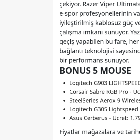
çekiyor. Razer Viper Ultimat
e-spor profesyonellerinin vaz
iyileştirilmiş kablosuz güç v
çalışma imkanı sunuyor. Ya
geçiş yapabilen bu fare, her
bağlantı teknolojisi sayesind
bir performans sunuyor.
BONUS 5 MOUSE
Logitech G903 LIGHTSPEED 
Corsair Sabre RGB Pro - Üc
SteelSeries Aerox 9 Wireles
Logitech G305 Lightspeed -
Asus Cerberus - Ücret: 1.7
Fiyatlar mağazalara ve tarihe