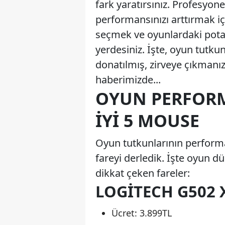
fark yaratırsınız. Profesyon
performansınızı arttırmak için
seçmek ve oyunlardaki potan
yerdesiniz. İşte, oyun tutkun
donatılmış, zirveye çıkmanız
haberimizde...
OYUN PERFORM
IYI 5 MOUSE
Oyun tutkunlarının performan
fareyi derledik. İşte oyun 
dikkat çeken fareler:
LOGITECH G502 
Ücret: 3.899TL