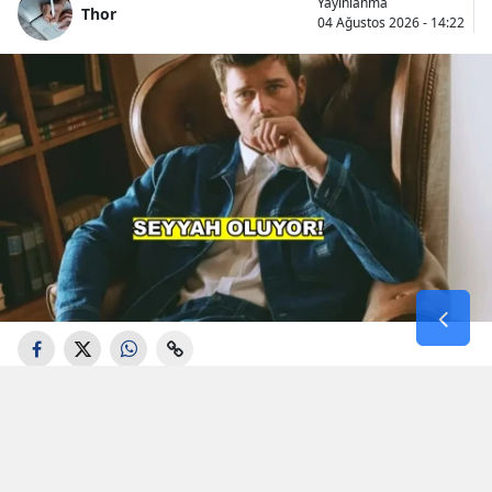
Yayınlanma
Thor
04 Ağustos 2026 - 14:22
Aşk-ı Memnu", "Kuzey Güney" ve "Gümüş"
gibi projelerdeki performanslarıyla geniş bir
izleyici kitlesine ulaşan Kıvanç Tatlıtuğ, son
olarak Serenay Sarıkaya ile başrolünü