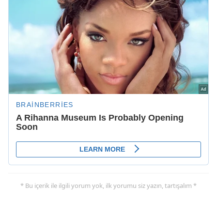
* Bu içerik ile ilgili yorum yok, ilk yorumu siz yazın, tartışalım *