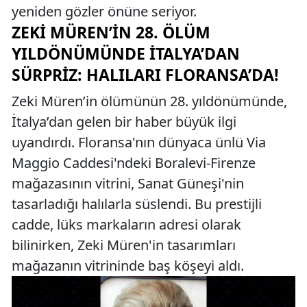
yeniden gözler önüne seriyor.
ZEKI MÜREN’IN 28. ÖLÜM
YILDÖNÜMÜNDE İTALYA’DAN
SÜRPRIZ: HALILARI FLORANSA’DA!
Zeki Müren’in ölümünün 28. yıldönümünde,
İtalya’dan gelen bir haber büyük ilgi
uyandırdı. Floransa'nın dünyaca ünlü Via
Maggio Caddesi'ndeki Boralevi-Firenze
mağazasının vitrini, Sanat Güneşi'nin
tasarladığı halılarla süslendi. Bu prestijli
cadde, lüks markaların adresi olarak
bilinirken, Zeki Müren'in tasarımları
mağazanın vitrininde baş köşeyi aldı.