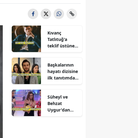
Kıvanç
Tatlıtuğ'a
teklif üstüne
teklif
Başkalarının
hayatı dizisine
ilk tanıtımdan
yoğun ilgi
Süheyl ve
Behzat
Uygur'dan
yeni karar