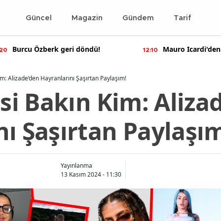
Güncel
Magazin
Gündem
Tarif
Mauro Icardi'den olay yaratan
Bennu Gerede ha
10
11:55
paylaşımlar!
soruşturma başal
Kim: Alizade’den Hayranlarını Şaşırtan Paylaşım!
isi Bakın Kim: Aliza
ı Şaşırtan Paylaşı
Yayınlanma
13 Kasım 2024 - 11:30