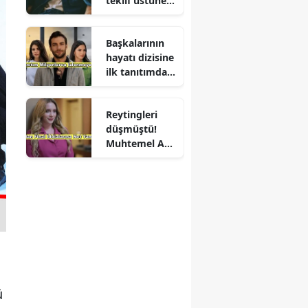
teklif üstüne
teklif
Başkalarının
hayatı dizisine
ilk tanıtımdan
yoğun ilgi
Reytingleri
düşmüştü!
Muhtemel Aşk
final mi
yapıyor?
ü