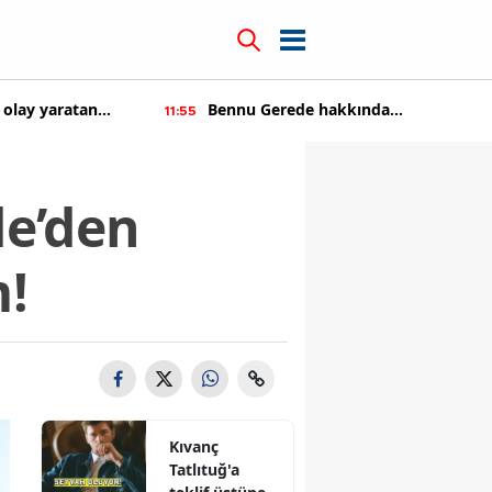
kkında
Kıvanç Tatlıtuğ'a teklif üstüne teklif
14:22
tıldı
de’den
m!
Kıvanç
Tatlıtuğ'a