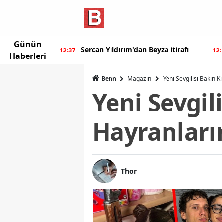
Günün
eyza itirafı
Burcu Özberk geri döndü!
12:20
12:
Haberleri
Benn
Magazin
Yeni Sevgilisi Bakın 
Yeni Sevgil
Hayranların
Thor