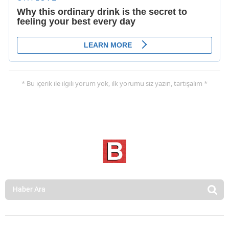
* Bu içerik ile ilgili yorum yok, ilk yorumu siz yazın, tartışalım *