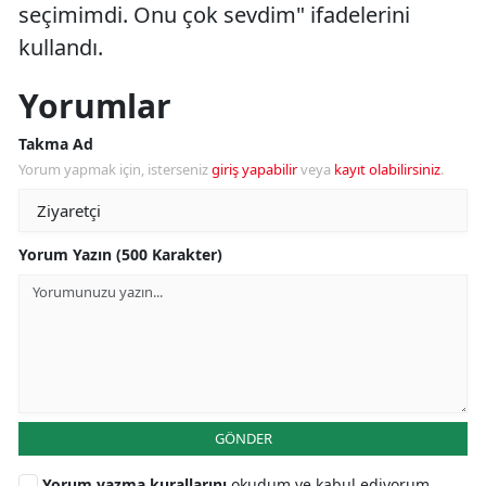
seçimimdi. Onu çok sevdim" ifadelerini
kullandı.
Yorumlar
Takma Ad
Yorum yapmak için, isterseniz
giriş yapabilir
veya
kayıt olabilirsiniz
.
Yorum Yazın (500 Karakter)
GÖNDER
Yorum yazma kurallarını
okudum ve kabul ediyorum