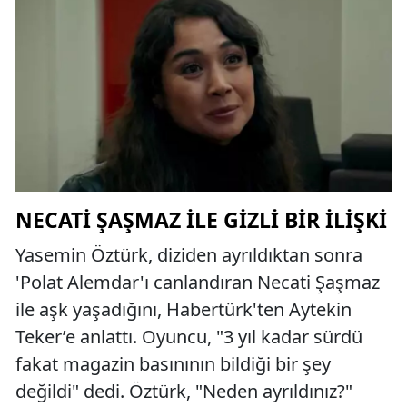
NECATI ŞAŞMAZ ILE GIZLI BIR İLIŞKI
Yasemin Öztürk, diziden ayrıldıktan sonra
'Polat Alemdar'ı canlandıran Necati Şaşmaz
ile aşk yaşadığını, Habertürk'ten Aytekin
Teker’e anlattı. Oyuncu, "3 yıl kadar sürdü
fakat magazin basınının bildiği bir şey
değildi" dedi. Öztürk, "Neden ayrıldınız?"