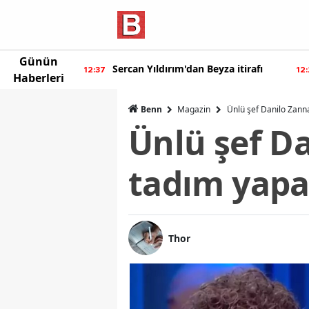
Günün
rcan Yıldırım'dan Beyza itirafı
Burcu Özberk geri dö
12:20
Haberleri
Benn
Magazin
Ünlü şef Danilo Zanna
Ünlü şef D
tadım yapar
Thor