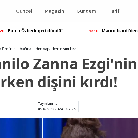
Güncel
Magazin
Gündem
Tarif
ndü!
Mauro Icardi'den olay yaratan
12:10
11:5
paylaşımlar!
 Ezgi'nin tabağına tadım yaparken dişini kırdı!
anilo Zanna Ezgi'ni
ken dişini kırdı!
Yayınlanma
09 Kasım 2024 - 07:28