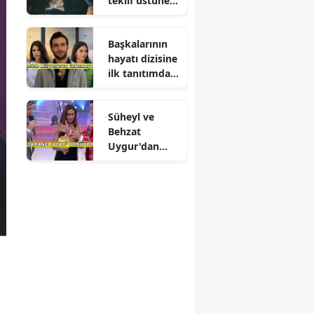
teklif üstüne
teklif
Başkalarının
hayatı dizisine
ilk tanıtımdan
yoğun ilgi
Süheyl ve
Behzat
Uygur'dan
yeni karar