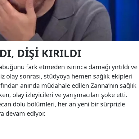
I, DIŞI KIRILDI
kabuğunu fark etmeden ısırınca damağı yırtıldı ve
hsiz olay sonrası, stüdyoya hemen sağlık ekipleri
rafından anında müdahale edilen Zanna’nın sağlık
n, olay izleyicileri ve yarışmacıları şoke etti.
an dolu bölümleri, her an yeni bir sürprizle
aya devam ediyor.