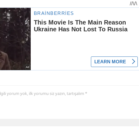
 ilgili yorum yok, ilk yorumu siz yazın, tartışalım *