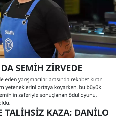
A SEMIH ZIRVEDE
le eden yarışmacılar arasında rekabet kıran
tüm yeteneklerini ortaya koyarken, bu büyük
emih'in zaferiyle sonuçlanan ödül oyunu,
oldu.
 TALIHSIZ KAZA: DANILO