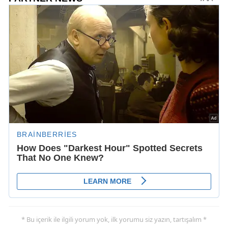
* Bu içerik ile ilgili yorum yok, ilk yorumu siz yazın, tartışalım *