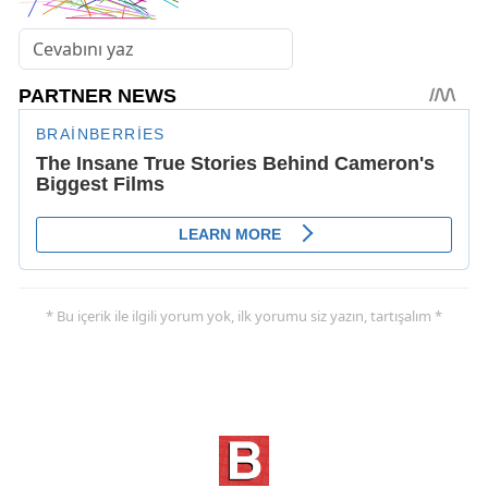
* Bu içerik ile ilgili yorum yok, ilk yorumu siz yazın, tartışalım *