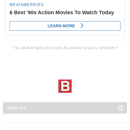
* Bu içerik ile ilgili yorum yok, ilk yorumu siz yazın, tartışalım *