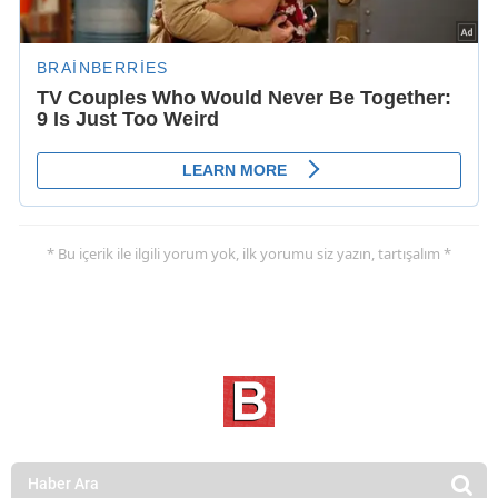
* Bu içerik ile ilgili yorum yok, ilk yorumu siz yazın, tartışalım *