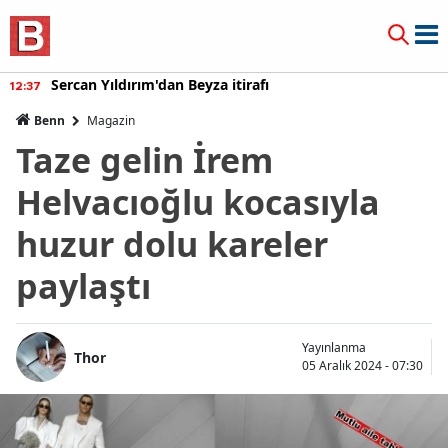
Sercan Yıldırım'dan Beyza itirafı
12:37
Benn
Magazin
Taze gelin İrem
Helvacıoğlu kocasıyla
huzur dolu kareler
paylaştı
Yayınlanma
Thor
05 Aralık 2024 - 07:30