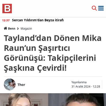
Burcu Özberk geri döndü!
12:20
Benn
Magazin
Tayland’dan Dönen Mika
Raun’un Şaşırtıcı
Görünüşü: Takipçilerini
Şaşkına Çevirdi!
Yayınlanma
Thor
31 Aralık 2024 - 12:28