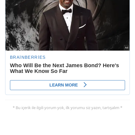
* Bu içerik ile ilgili yorum yok, ilk yorumu siz yazın, tartışalım *