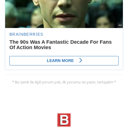
* Bu içerik ile ilgili yorum yok, ilk yorumu siz yazın, tartışalım *