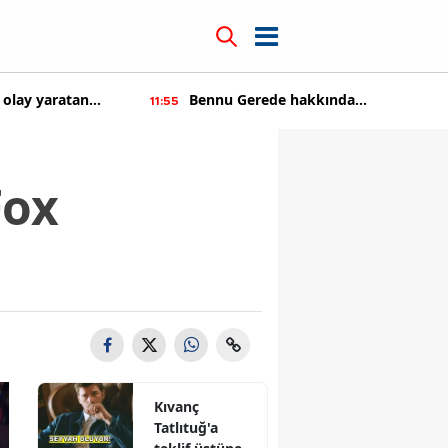
 hakkında
Kıvanç Tatlıtuğ'a teklif üstüne tekl
14:22
şaltıldı
Fox
Kıvanç
Tatlıtuğ'a