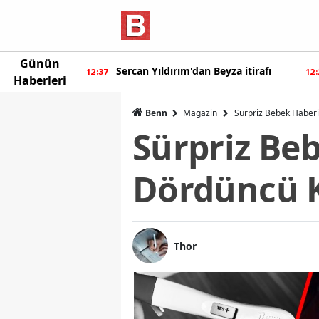
Günün
n Beyza itirafı
Burcu Özberk geri döndü!
12:20
Haberleri
Benn
Magazin
Sürpriz Bebek Haber
Sürpriz Be
Dördüncü K
Thor