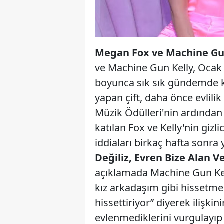
Megan Fox ve Machine Gun Ke
ve Machine Gun Kelly, Ocak 2
boyunca sık sık gündemde kal
yapan çift, daha önce evlili
Müzik Ödülleri'nin ardından 
katılan Fox ve Kelly'nin gizli
iddiaları birkaç hafta sonra
Değiliz, Evren Bize Alan V
açıklamada Machine Gun Kel
kız arkadaşım gibi hissetmed
hissettiriyor” diyerek ilişkin
evlenmediklerini vurgulayıp K