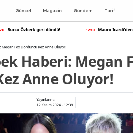
Güncel
Magazin
Gündem
Tarif
Mauro Icardi'den olay yaratan
Bennu Gerede
12:10
11:55
paylaşımlar!
soruşturma ba
i: Megan Fox Dördüncü Kez Anne Oluyor!
bek Haberi: Megan 
ez Anne Oluyor!
Yayınlanma
12 Kasım 2024 - 12:39