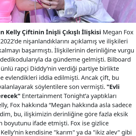
lly Çiftinin İnişli Çıkışlı İlişkisi
Megan Fox
022’de nişanlandıklarını açıklamış ve ilişkileri
mayı başarmıştı. İlişkilerinin derinliğine vurgu
k dedikodularıyla da gündeme gelmişti. Bilboard
ünlü rapçi Diddy’nin verdiği partiye birlikte
ce evlendikleri iddia edilmişti. Ancak çift, bu
 yalanlayarak söylentilere son vermişti.
"Evli
erecek"
Entertainment Tonight’a yaptıkları
ly, Fox hakkında “Megan hakkında asla sadece
im, bu, ilişkimizin derinliğine göre fazla eksik
in boyutunu ifade etmişti. Fox ise gizlice
elly’nin kendisine "karım" ya da "ikiz alev" gibi