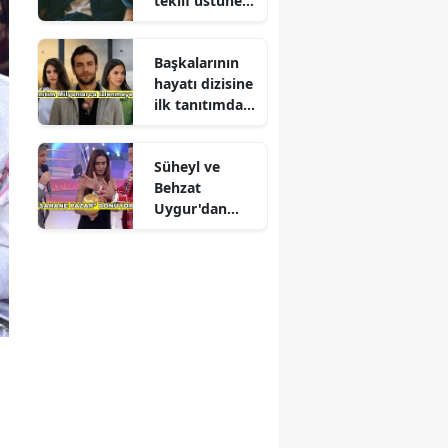
teklif üstüne
teklif
Başkalarının
hayatı dizisine
ilk tanıtımdan
yoğun ilgi
Süheyl ve
Behzat
Uygur'dan
yeni karar