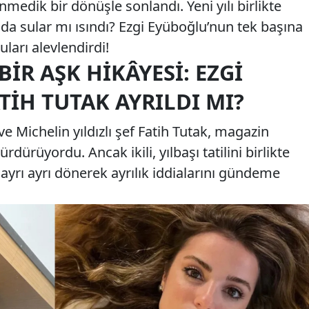
enmedik bir dönüşle sonlandı. Yeni yılı birlikte
ında sular mı ısındı? Ezgi Eyüboğlu’nun tek başına
ları alevlendirdi!
BIR AŞK HIKÂYESI: EZGI
TIH TUTAK AYRILDI MI?
 Michelin yıldızlı şef Fatih Tutak, magazin
rdürüyordu. Ancak ikili, yılbaşı tatilini birlikte
 ayrı ayrı dönerek ayrılık iddialarını gündeme