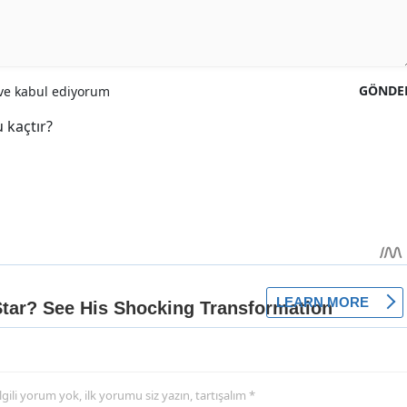
GÖNDE
e kabul ediyorum
 kaçtır?
 ilgili yorum yok, ilk yorumu siz yazın, tartışalım *