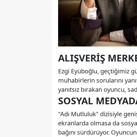
ALIŞVERIŞ MER
Ezgi Eyüboğlu, geçtiğimiz g
muhabirlerin sorularını yanıt
yanıtsız bırakan oyuncu, sade
SOSYAL MEDYAD
"Adı Mutluluk" dizisiyle geni
ekranlarda olmasa da sosyal 
bağını sürdürüyor. Oyuncunu