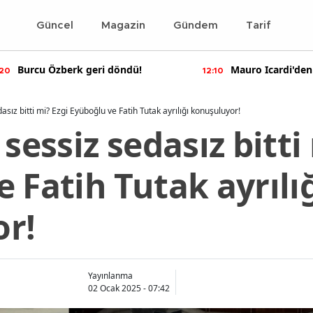
Güncel
Magazin
Gündem
Tarif
!
Mauro Icardi'den olay yaratan
B
12:10
11:55
paylaşımlar!
s
asız bitti mi? Ezgi Eyüboğlu ve Fatih Tutak ayrılığı konuşuluyor!
sessiz sedasız bitti
 Fatih Tutak ayrılı
r!
Yayınlanma
02 Ocak 2025 - 07:42