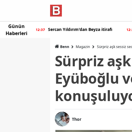
Günün
n Yıldırım'dan Beyza itirafı
Burcu Özberk geri döndü
12:20
Haberleri
Benn
Magazin
Sürpriz aşk sessiz sed
Sürpriz aşk 
Eyüboğlu ve
konuşuluyo
Thor