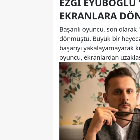
EZGI EYÜBOĞLU "
EKRANLARA DÖ
Başarılı oyuncu, son olarak "
dönmüştü. Büyük bir heyeca
başarıyı yakalayamayarak kı
oyuncu, ekranlardan uzaklaş