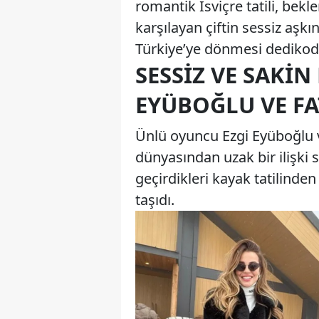
romantik İsviçre tatili, bekl
karşılayan çiftin sessiz aşk
Türkiye’ye dönmesi dedikodu
SESSIZ VE SAKIN 
EYÜBOĞLU VE FA
Ünlü oyuncu Ezgi Eyüboğlu ve
dünyasından uzak bir ilişki sü
geçirdikleri kayak tatilinden
taşıdı.