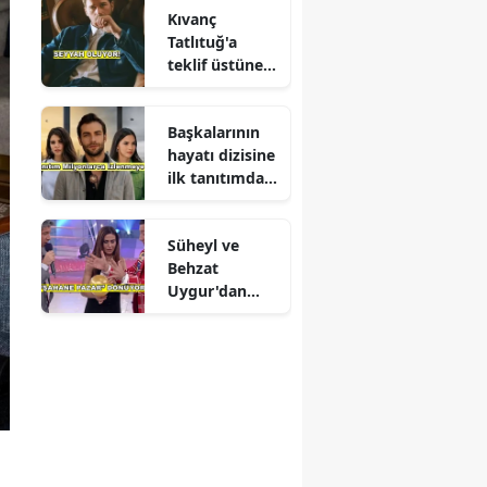
Kıvanç
Tatlıtuğ'a
teklif üstüne
teklif
Başkalarının
hayatı dizisine
ilk tanıtımdan
yoğun ilgi
Süheyl ve
Behzat
Uygur'dan
yeni karar