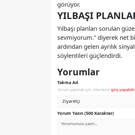
görüyor.
YILBAŞI PLANL
Yılbaşı planları sorulan gü
sevmiyorum." diyerek net bi
ardından gelen ayrılık sinyall
söylentileri güçlendirdi.
Yorumlar
Takma Ad
Yorum yapmak için, isterseniz
giriş yapabilir
Yorum Yazın (500 Karakter)