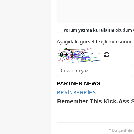
Yorum yazma kurallarını
okudum v
Aşağıdaki görselde işlemin sonucu
* Bu içerik ile