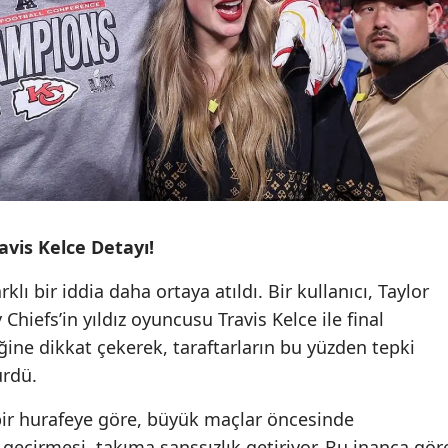
avis Kelce Detayı!
ı bir iddia daha ortaya atıldı. Bir kullanıcı, Taylor
y Chiefs’in yıldız oyuncusu Travis Kelce ile final
ne dikkat çekerek, taraftarların bu yüzden tepki
ürdü.
ir hurafeye göre, büyük maçlar öncesinde
t geçirmesi, takıma şanssızlık getiriyor. Bu inanca gör