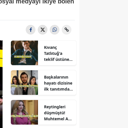
osyal medyayı ikiye bölen
Kıvanç
Tatlıtuğ'a
teklif üstüne
teklif
Başkalarının
hayatı dizisine
ilk tanıtımdan
yoğun ilgi
Reytingleri
düşmüştü!
Muhtemel Aşk
final mi