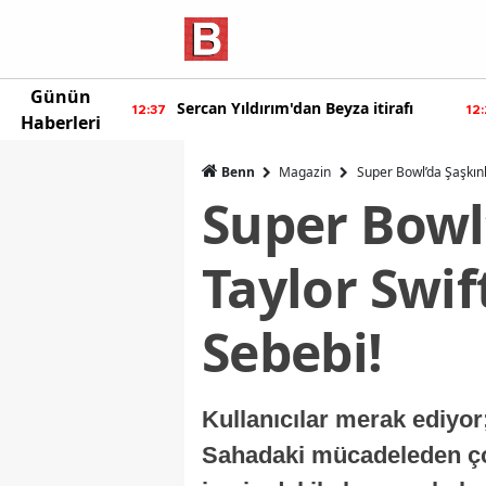
Günün
r'dan yeni
Sercan Yıldırım'dan Beyza itirafı
12:37
12:
Haberleri
Benn
Magazin
Super Bowl’da Şaşkınl
Super Bowl’
Taylor Swif
Sebebi!
Kullanıcılar merak ediyo
Sahadaki mücadeleden çok