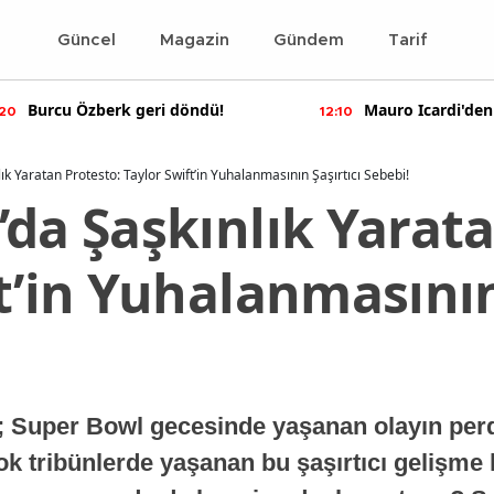
Güncel
Magazin
Gündem
Tarif
Burcu Özberk geri döndü!
Mauro Icardi'den 
20
12:10
paylaşımlar!
ık Yaratan Protesto: Taylor Swift’in Yuhalanmasının Şaşırtıcı Sebebi!
da Şaşkınlık Yarata
t’in Yuhalanmasının
r; Super Bowl gecesinde yaşanan olayın per
 tribünlerde yaşanan bu şaşırtıcı gelişme 