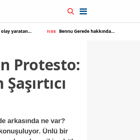
olay yaratan
Bennu Gerede hakkında
11:55
soruşturma başaltıldı
n Protesto:
 Şaşırtıcı
de arkasında ne var?
konuşuluyor. Ünlü bir