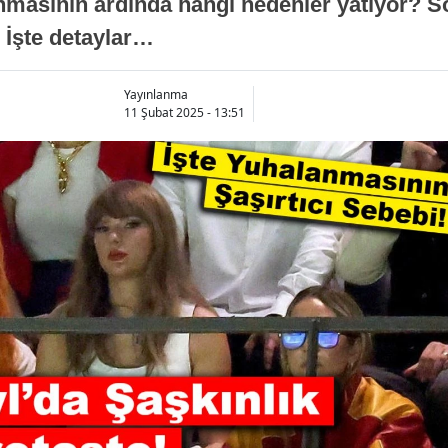
nmasının ardında hangi nedenler yatıyor? S
 İşte detaylar…
Yayınlanma
11 Şubat 2025 - 13:51