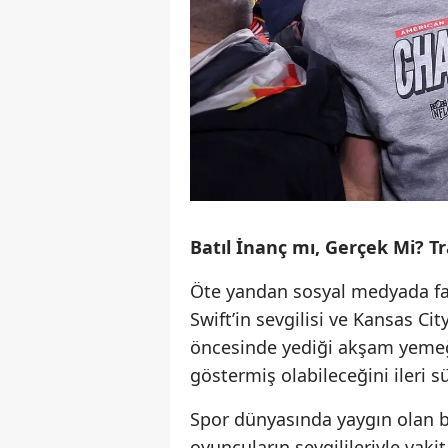
Batıl İnanç mı, Gerçek Mi? Tr
Öte yandan sosyal medyada farkl
Swift’in sevgilisi ve Kansas Cit
öncesinde yediği akşam yemeği
göstermiş olabileceğini ileri s
Spor dünyasında yaygın olan b
oyuncuların sevgilileriyle vaki