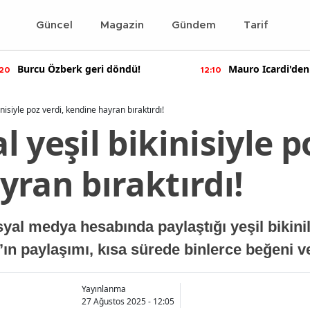
Güncel
Magazin
Gündem
Tarif
Burcu Özberk geri döndü!
Mauro Icardi'den
:20
12:10
paylaşımlar!
nisiyle poz verdi, kendine hayran bıraktırdı!
 yeşil bikinisiyle p
ran bıraktırdı!
l medya hesabında paylaştığı yeşil bikinili
ın paylaşımı, kısa sürede binlerce beğeni v
Yayınlanma
27 Ağustos 2025 - 12:05