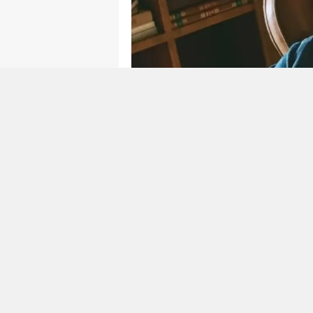
Aşk-ı Memnu", "Kuzey Güney" v
bir izleyici kitlesine ulaşan Kı
başrolünü paylaştığı "Aile" diz
gelen teklifleri değerlendiren 
gelişme yaşandı.