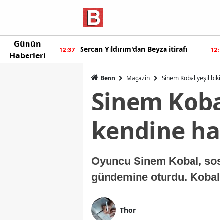
Günün
ur'dan yeni
Sercan Yıldırım'dan Beyza itirafı
12:37
12
Haberleri
Benn
Magazin
Sinem Kobal yeşil biki
Sinem Kobal
kendine hay
Oyuncu Sinem Kobal, sosya
gündemine oturdu. Kobal’
Thor