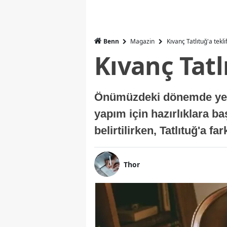
Benn
Magazin
Kıvanç Tatlıtuğ'a tekli
Kıvanç Tatl
Önümüzdeki dönemde yer a
yapım için hazırlıklara b
belirtilirken, Tatlıtuğ'a f
Thor