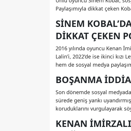
Ünlü oyuncu Sinem Kobal, sosya
Paylaşımıyla dikkat çeken Koba
SINEM KOBAL’DA
DIKKAT ÇEKEN P
2016 yılında oyuncu Kenan İmir
Lalin’i, 2022’de ise ikinci kızı
hem de sosyal medya paylaşı
BOŞANMA İDDIA
Son dönemde sosyal medyada çif
sürede geniş yankı uyandırmışt
koruduklarını vurgulayarak söyle
KENAN İMIRZAL