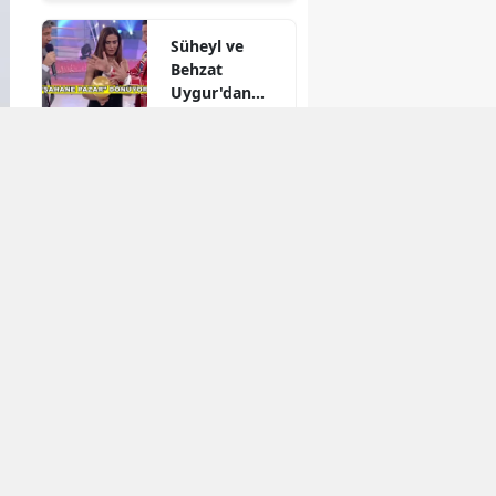
yoğun ilgi
Süheyl ve
Behzat
Uygur'dan
yeni karar
Reytingleri
düşmüştü!
Muhtemel Aşk
final mi
yapıyor?