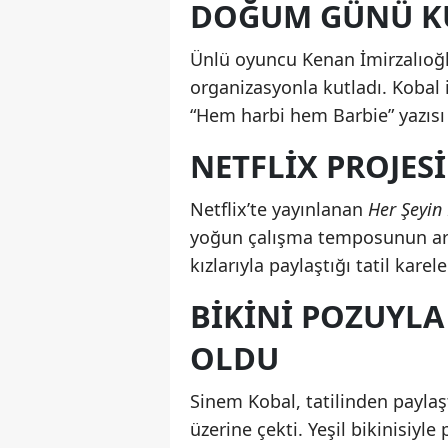
DOĞUM GÜNÜ K
Ünlü oyuncu Kenan İmirzalıoğlu
organizasyonla kutladı. Kobal
“Hem harbi hem Barbie” yazısı 
NETFLIX PROJESI
Netflix’te yayınlanan
Her Şeyin
yoğun çalışma temposunun ardı
kızlarıyla paylaştığı tatil kar
BIKINI POZUYL
OLDU
Sinem Kobal, tatilinden paylaş
üzerine çekti. Yeşil bikinisiy