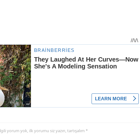
 ilgili yorum yok, ilk yorumu siz yazın, tartışalım *