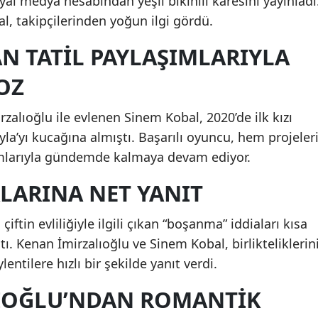
l medya hesabından yeşil bikinili karesini yayınladı
l, takipçilerinden yoğun ilgi gördü.
N TATIL PAYLAŞIMLARIYLA
OZ
zalıoğlu ile evlenen Sinem Kobal, 2020’de ilk kızı
 Leyla’yı kucağına almıştı. Başarılı oyuncu, hem projeler
mlarıyla gündemde kalmaya devam ediyor.
LARINA NET YANIT
tin evliliğiyle ilgili çıkan “boşanma” iddiaları kısa
ı. Kenan İmirzalıoğlu ve Sinem Kobal, birlikteliklerin
ntilere hızlı bir şekilde yanıt verdi.
IOĞLU’NDAN ROMANTIK