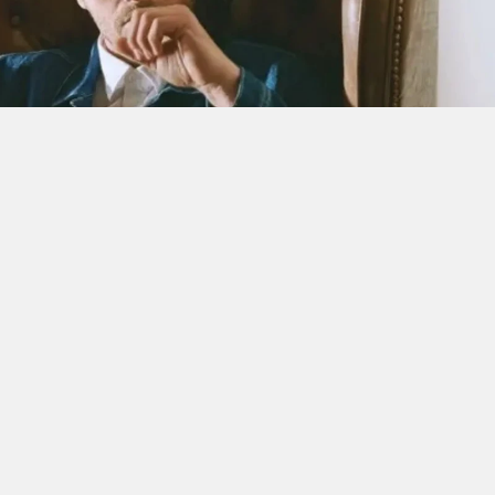
e "Gümüş" gibi projelerdeki performanslarıyla geniş
vanç Tatlıtuğ, son olarak Serenay Sarıkaya ile
isiyle ekranlarda yer almıştı. Bir süredir kendisine
oyuncunun yeni projesiyle ilgili dikkat çeken bir