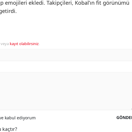
 emojileri ekledi. Takipçileri, Kobal’ın fit görünümü
getirdi.
veya
kayıt olabilirsiniz
.
GÖNDE
e kabul ediyorum
 kaçtır?