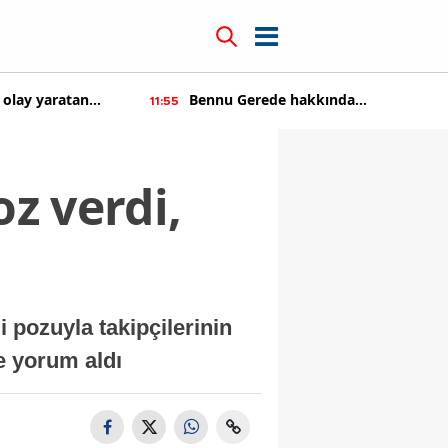
 olay yaratan
Bennu Gerede hakkında
11:55
soruşturma başaltıldı
oz verdi,
 pozuyla takipçilerinin
e yorum aldı