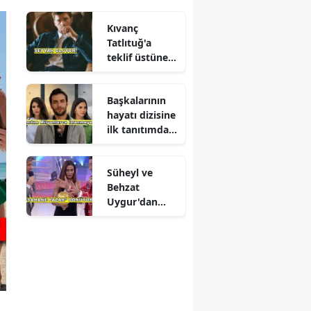
Kıvanç
Tatlıtuğ'a
teklif üstüne
teklif
Başkalarının
hayatı dizisine
ilk tanıtımdan
yoğun ilgi
Süheyl ve
Behzat
Uygur'dan
yeni karar