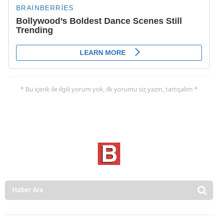
* Bu içerik ile ilgili yorum yok, ilk yorumu siz yazın, tartışalım *