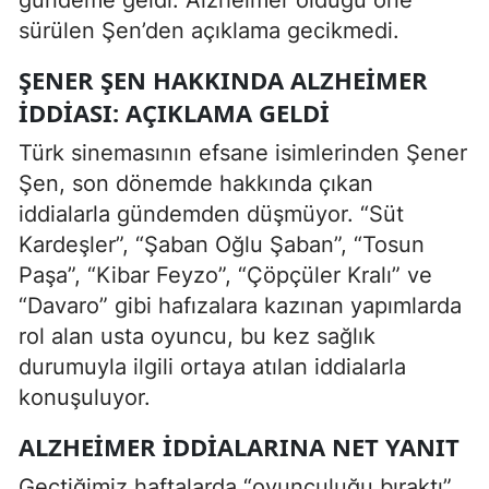
gündeme geldi. Alzheimer olduğu öne
sürülen Şen’den açıklama gecikmedi.
ŞENER ŞEN HAKKINDA ALZHEIMER
İDDIASI: AÇIKLAMA GELDI
Türk sinemasının efsane isimlerinden Şener
Şen, son dönemde hakkında çıkan
iddialarla gündemden düşmüyor. “Süt
Kardeşler”, “Şaban Oğlu Şaban”, “Tosun
Paşa”, “Kibar Feyzo”, “Çöpçüler Kralı” ve
“Davaro” gibi hafızalara kazınan yapımlarda
rol alan usta oyuncu, bu kez sağlık
durumuyla ilgili ortaya atılan iddialarla
konuşuluyor.
ALZHEIMER İDDIALARINA NET YANIT
Geçtiğimiz haftalarda “oyunculuğu bıraktı”