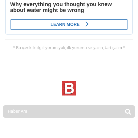
* Bu içerik ile ilgili yorum yok, ilk yorumu siz yazın, tartışalım *