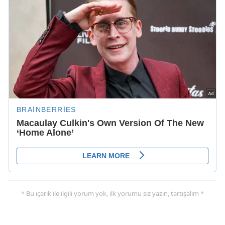
* Bu içerik ile ilgili yorum yok, ilk yorumu siz yazın, tartışalım *