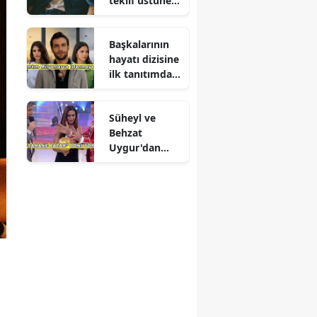
teklif üstüne
teklif
Başkalarının
hayatı dizisine
ilk tanıtımdan
yoğun ilgi
Süheyl ve
Behzat
Uygur'dan
yeni karar