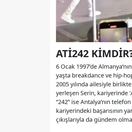
ATI242 KIMDIR
6 Ocak 1997’de Almanya’nın
yaşta breakdance ve hip-hop
2005 yılında ailesiyle birlik
yerleşen Serin, kariyerinde '
“242” ise Antalya’nın telefo
kariyerindeki başarısının ya
çıkışlarıyla da gündem olm