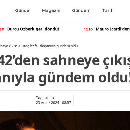
Güncel
Magazin
Gündem
Tarif
Burcu Özberk geri döndü!
Mauro Icardi'den
:20
12:10
paylaşımlar!
eye çıkış: 'Ali Koç istifa' sloganıyla gündem oldu!
42’den sahneye çıkış
ganıyla gündem oldu
Yayınlanma
23 Aralık 2024 - 08:57