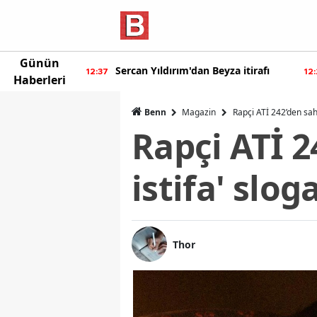
Günün
ur'dan yeni
Sercan Yıldırım'dan Beyza itirafı
12:37
12
Haberleri
Benn
Magazin
Rapçi ATİ 242’den sahn
Rapçi ATİ 2
istifa' slo
Thor