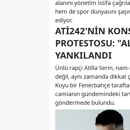
alanını yönetim istifa çağrı
hem de spor dünyasını şaşır
ediyor.
ATI242'NIN KON
PROTESTOSU: "A
YANKILANDI
Ünlü rapçi Atilla Serin, nam-
değil, aynı zamanda dikkat
Koyu bir Fenerbahçe taraftar
camianın gündemindeki tartı
göndermede bulundu.