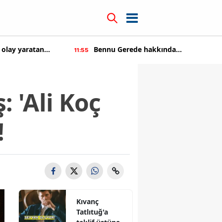
 olay yaratan
Bennu Gerede hakkında
11:55
soruşturma başaltıldı
: 'Ali Koç
!
Kıvanç
Tatlıtuğ'a