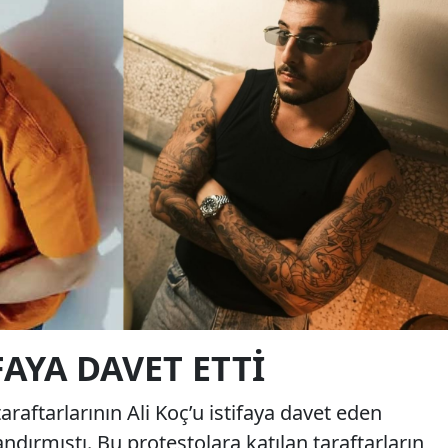
FAYA DAVET ETTI
aftarlarının Ali Koç’u istifaya davet eden
ndırmıştı. Bu protestolara katılan taraftarların