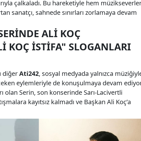
larıyla çalkaladı. Bu hareketiyle hem müzikseverler
tan sanatçı, sahnede sınırları zorlamaya devam
SERINDE ALI KOÇ
LI KOÇ İSTIFA" SLOGANLARI
ı diğer
Ati242
, sosyal medyada yalnızca müziğiyl
 çeken eylemleriyle de konuşulmaya devam ediyor
ı olan Serin, son konserinde Sarı-Lacivertli
şmalara kayıtsız kalmadı ve Başkan Ali Koç’a