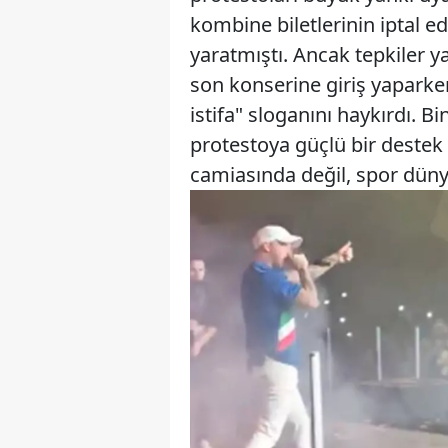
kombine biletlerinin iptal edi
yaratmıştı. Ancak tepkiler ya
son konserine giriş yaparken 
istifa" sloganını haykırdı. B
protestoya güçlü bir destek 
camiasında değil, spor düny