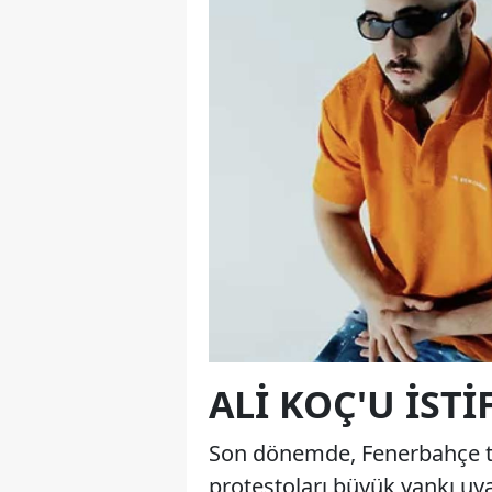
ALI KOÇ'U İSTI
Son dönemde, Fenerbahçe tar
protestoları büyük yankı uya