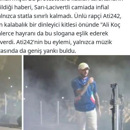
ldiği haberi, Sarı-Lacivertli camiada infial
lnızca statla sınırlı kalmadı. Ünlü rapçi Ati242,
kalabalık bir dinleyici kitlesi önünde "Ali Koç
inlerce hayranı da bu slogana eşlik ederek
verdi. Ati242'nin bu eylemi, yalnızca müzik
asında da geniş yankı buldu.