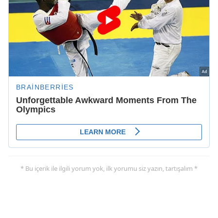
* Bu içerik ile ilgili yorum yok, ilk yorumu siz yazın, tartışalım *